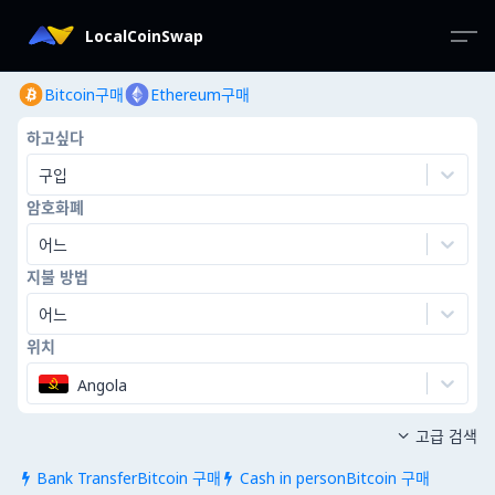
LocalCoinSwap
Bitcoin구매
Ethereum구매
하고싶다
구입
암호화폐
어느
지불 방법
어느
위치
Angola
고급 검색

Bank TransferBitcoin 구매
Cash in personBitcoin 구매

