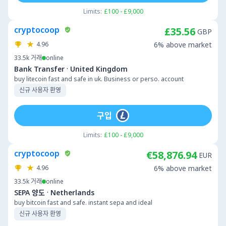
Limits:
£100 - £9,000
cryptocoop
£35.56
GBP
4.96
6% above market
33.5k
거래
online
·
Bank Transfer
United Kingdom
buy litecoin fast and safe in uk. Business or perso. account
신규 사용자 환영
구입
Limits:
£100 - £9,000
cryptocoop
€58,876.94
EUR
4.96
6% above market
33.5k
거래
online
·
SEPA 양도
Netherlands
buy bitcoin fast and safe. instant sepa and ideal
신규 사용자 환영