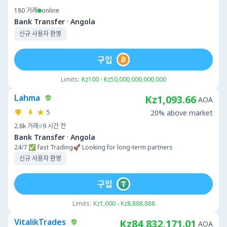
180
거래
online
·
Bank Transfer
Angola
신규 사용자 환영
구입
Limits:
Kz100 - Kz50,000,000,000,000
Lahma
Kz1,093.66
AOA
5
20% above market
2.8k
거래
9 시간 전
·
Bank Transfer
Angola
24/7 ✅ fast Trading🚀 Looking for long-term partners
신규 사용자 환영
구입
Limits:
Kz1,000 - Kz8,888,888
VitalikTrades
Kz84,832,171.01
AOA