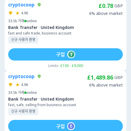
cryptocoop
£0.78
GBP
4.96
6% above market
33.5k
거래
online
·
Bank Transfer
United Kingdom
fast and safe trade, business account
신규 사용자 환영
구입
Limits:
£100 - £9,000
cryptocoop
£1,489.86
GBP
4.96
6% above market
33.5k
거래
online
·
Bank Transfer
United Kingdom
fast, safe, selling from business account
신규 사용자 환영
구입