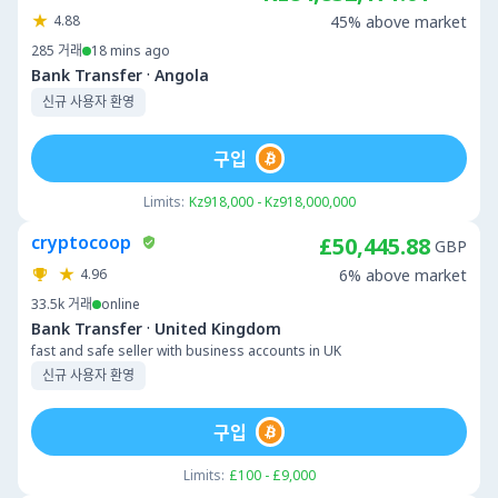
4.88
45% above market
285
거래
18 mins ago
·
Bank Transfer
Angola
신규 사용자 환영
구입
Limits:
Kz918,000 - Kz918,000,000
cryptocoop
£50,445.88
GBP
4.96
6% above market
33.5k
거래
online
·
Bank Transfer
United Kingdom
fast and safe seller with business accounts in UK
신규 사용자 환영
구입
Limits:
£100 - £9,000