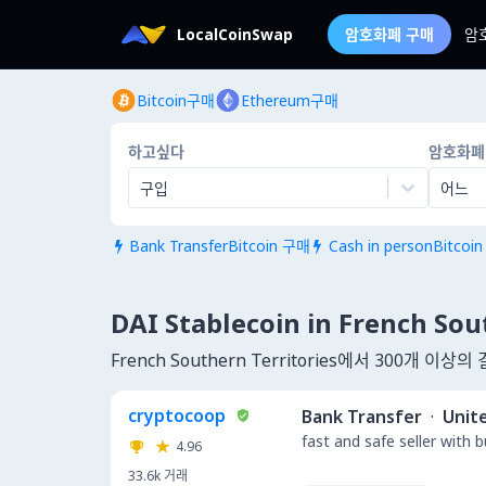
LocalCoinSwap
암호화폐 구매
암
Bitcoin구매
Ethereum구매
하고싶다
암호화폐
구입
어느
Bank TransferBitcoin 구매
Cash in personBitcoi


DAI Stablecoin in French So
French Southern Territories에서 300개
cryptocoop
Bank Transfer
·
Unit
fast and safe seller with 
4.96
33.6k
거래