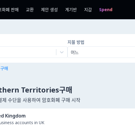
호화폐 판매
교환
제안 생성
계기반
지갑
Spend
지불 방법
어느
n 구매
uthern Territories구매
 이상의 결제 수단을 사용하여 암호화폐 구매 시작
ed Kingdom
business accounts in UK