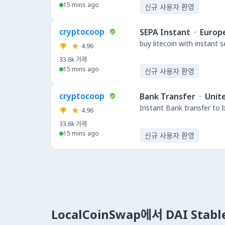
15 mins ago
신규 사용자 환영
cryptocoop
SEPA Instant
·
Europ
buy litecoin with instant 
4.96
33.6k
거래
15 mins ago
신규 사용자 환영
cryptocoop
Bank Transfer
·
Unit
Instant Bank transfer to 
4.96
33.6k
거래
15 mins ago
신규 사용자 환영
LocalCoinSwap에서 DAI Stab