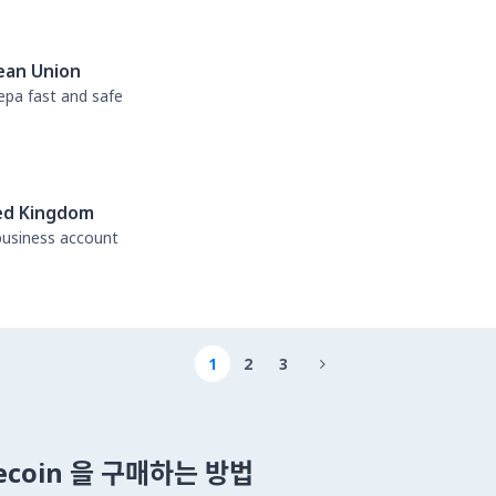
ean Union
sepa fast and safe
ed Kingdom
business account
1
2
3

lecoin 을 구매하는 방법