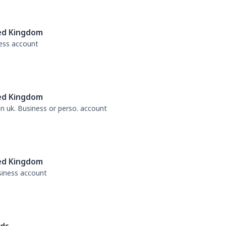
ed Kingdom
ness account
ed Kingdom
 in uk. Business or perso. account
ed Kingdom
usiness account