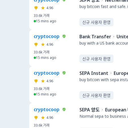
SEPA 양도
·
Netherla
buy bitcoin fast and safe.
4.96
33.6k
거래
15 mins ago
신규 사용자 환영
cryptocoop
Bank Transfer
·
Unit
buy with a US bank accou
4.96
33.6k
거래
15 mins ago
신규 사용자 환영
cryptocoop
SEPA Instant
·
Europ
buy bitcoin with sepa ins
4.96
33.6k
거래
15 mins ago
신규 사용자 환영
cryptocoop
SEPA 양도
·
European 
Normal sepa to business a
4.96
33.6k
거래