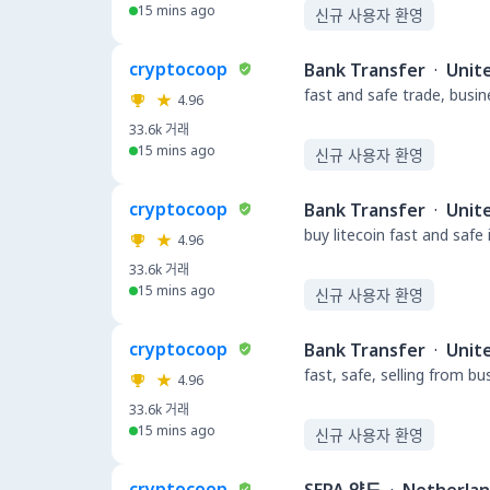
15 mins ago
신규 사용자 환영
cryptocoop
Bank Transfer
·
Unit
fast and safe trade, busi
4.96
33.6k
거래
15 mins ago
신규 사용자 환영
cryptocoop
Bank Transfer
·
Unit
buy litecoin fast and safe
4.96
33.6k
거래
15 mins ago
신규 사용자 환영
cryptocoop
Bank Transfer
·
Unit
fast, safe, selling from b
4.96
33.6k
거래
15 mins ago
신규 사용자 환영
cryptocoop