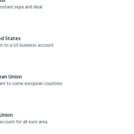
nds
 instant sepa and ideal
ed States
nt to a US business account
ean Union
tant to some european countries
Union
ccount for all euro area.