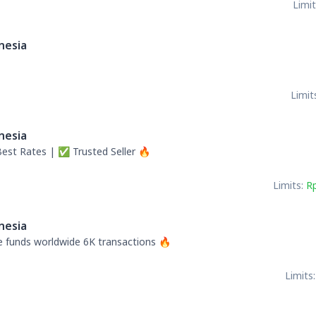
Limit
nesia
Limit
nesia
Best Rates | ✅ Trusted Seller 🔥
Limits:
R
nesia
 funds worldwide 6K transactions 🔥
Limits: