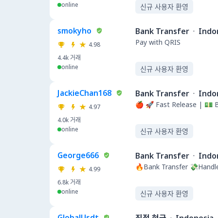
online
신규 사용자 환영
smokyho
Bank Transfer
·
Indo
Pay with QRIS
4.98
4.4k
거래
online
신규 사용자 환영
JackieChan168
Bank Transfer
·
Indo
🍎 🚀 Fast Release | 💵 
4.97
4.0k
거래
online
신규 사용자 환영
George666
Bank Transfer
·
Indo
🔥Bank Transfer 💸Handle
4.99
6.8k
거래
online
신규 사용자 환영
GlobalUsdt