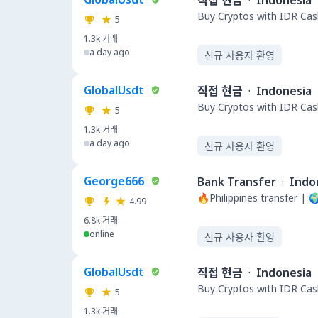
직접 현금
·
Indonesia
Buy Cryptos with IDR Cas
5
1.3k
거래
a day ago
신규 사용자 환영
GlobalUsdt
직접 현금
·
Indonesia
Buy Cryptos with IDR Cas
5
1.3k
거래
a day ago
신규 사용자 환영
George666
Bank Transfer
·
Indo
🔥Philippines transfer | 
4.99
6.8k
거래
online
신규 사용자 환영
GlobalUsdt
직접 현금
·
Indonesia
Buy Cryptos with IDR Cas
5
1.3k
거래