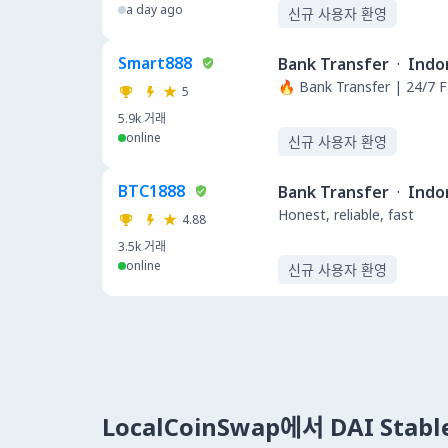
a day ago
신규 사용자 환영
Smart888
Bank Transfer
·
Indo
🔥 Bank Transfer | 24/7 F
5
5.9k
거래
online
신규 사용자 환영
BTC1888
Bank Transfer
·
Indo
Honest, reliable, fast
4.88
3.5k
거래
online
신규 사용자 환영
LocalCoinSwap에서 DAI Stab