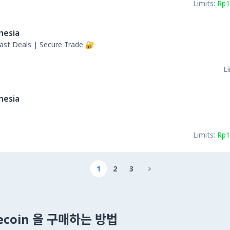
Limits:
Rp1
nesia
ast Deals | Secure Trade 🔐
Li
nesia
Limits:
Rp1
1
2
3

lecoin 을 구매하는 방법