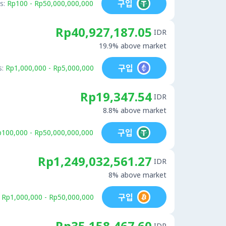
구입
s:
Rp100 - Rp50,000,000,000
Rp40,927,187.05
IDR
19.9% above market
구입
s:
Rp1,000,000 - Rp5,000,000
Rp19,347.54
IDR
8.8% above market
구입
p100,000 - Rp50,000,000,000
Rp1,249,032,561.27
IDR
8% above market
구입
Rp1,000,000 - Rp50,000,000
Rp35,158,467.60
IDR