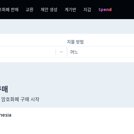
호화폐 판매
교환
제안 생성
계기반
지갑
Spend
지불 방법
어느
a구매
여 암호화폐 구매 시작
nesia