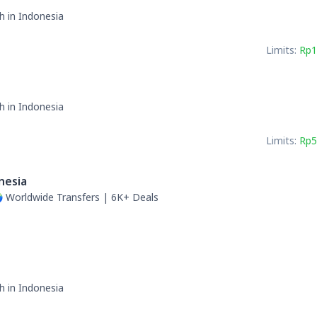
h in Indonesia
Limits:
Rp1
h in Indonesia
Limits:
Rp5
nesia
🌍 Worldwide Transfers | 6K+ Deals
h in Indonesia