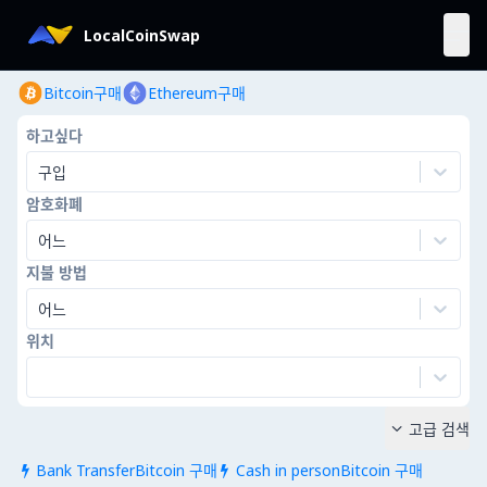
LocalCoinSwap
Bitcoin구매
Ethereum구매
하고싶다
구입
암호화폐
어느
지불 방법
어느
위치
고급 검색

Bank TransferBitcoin 구매
Cash in personBitcoin 구매

