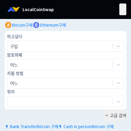
LocalCoinSwap
Bitcoin구매
Ethereum구매
하고싶다
구입
암호화폐
어느
지불 방법
어느
위치
고급 검색

Bank TransferBitcoin 구매
Cash in personBitcoin 구매

