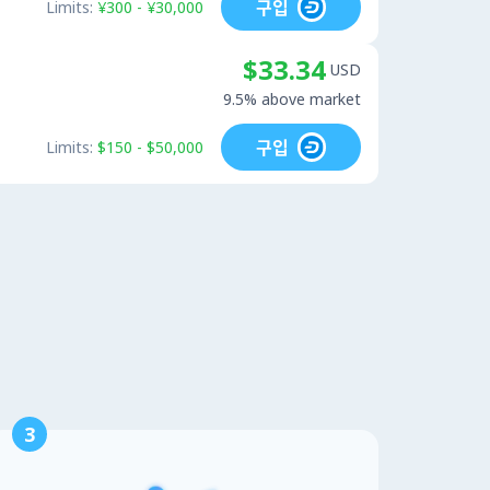
구입
Limits:
¥300 - ¥30,000
$33.34
USD
9.5% above market
구입
Limits:
$150 - $50,000
3