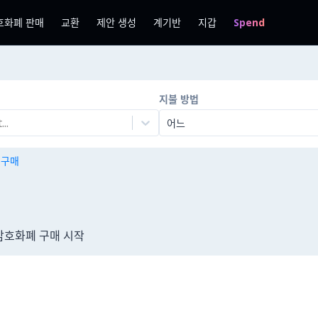
호화폐 판매
교환
제안 생성
계기반
지갑
Spend
지불 방법
..
어느
n 구매
 암호화폐 구매 시작