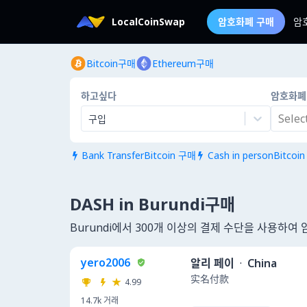
LocalCoinSwap
암호화폐 구매
암
Bitcoin구매
Ethereum구매
하고싶다
암호화폐
Select.
구입
Bank TransferBitcoin 구매
Cash in personBitcoi


DASH in Burundi구매
Burundi에서 300개 이상의 결제 수단을 사용하여
yero2006
알리 페이
·
China
实名付款
4.99
14.7k
거래