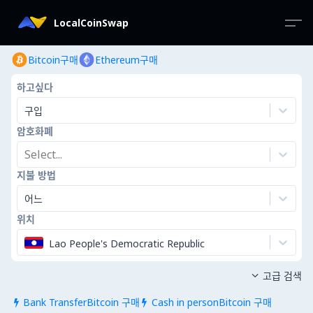
LocalCoinSwap
Bitcoin구매
Ethereum구매
하고싶다
구입
암호화폐
Select...
지불 방법
어느
위치
Lao People's Democratic Republic
고급 검색

Bank TransferBitcoin 구매
Cash in personBitcoin 구매

