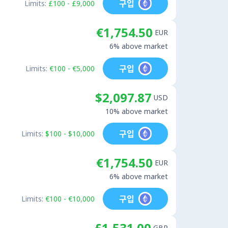
구입
Limits:
£100 - £9,000
€1,754.50
EUR
6% above market
구입
Limits:
€100 - €5,000
$2,097.87
USD
10% above market
구입
Limits:
$100 - $10,000
€1,754.50
EUR
6% above market
구입
Limits:
€100 - €10,000
£1,531.00
GBP