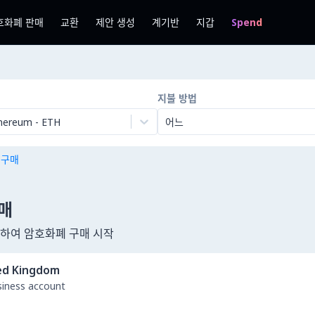
호화폐 판매
교환
제안 생성
계기반
지갑
Spend
지불 방법
hereum
-
ETH
어느
n 구매
구매
사용하여 암호화폐 구매 시작
ed Kingdom
usiness account