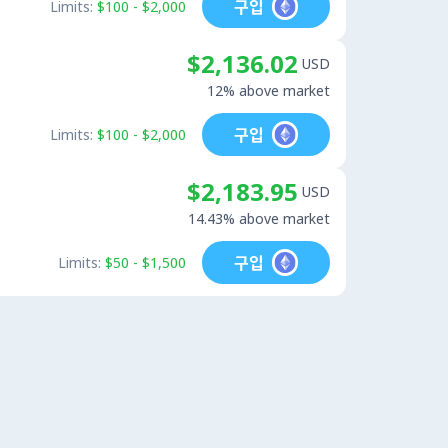
구입
Limits:
$100 - $2,000
$2,136.02
USD
12% above market
구입
Limits:
$100 - $2,000
$2,183.95
USD
14.43% above market
구입
Limits:
$50 - $1,500