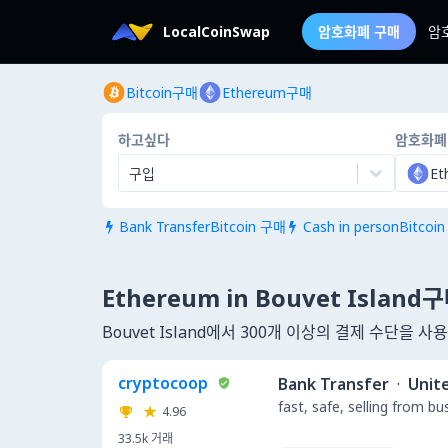
LocalCoinSwap
암호화폐 구매
암
Bitcoin구매
Ethereum구매
하고싶다
암호화폐
구입
Et
Bank TransferBitcoin 구매
Cash in personBitcoi


Ethereum in Bouvet Island
Bouvet Island에서 300개 이상의 결제 수단을 
cryptocoop
Bank Transfer
·
Unit
fast, safe, selling from b
4.96
33.5k
거래