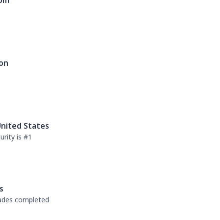
dom
on
nited States
rity is #1
s
rades completed