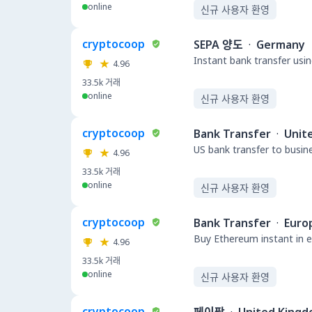
online
신규 사용자 환영
cryptocoop
SEPA 양도
·
Germany
Instant bank transfer usin
4.96
33.5k
거래
online
신규 사용자 환영
cryptocoop
Bank Transfer
·
Unit
US bank transfer to busin
4.96
33.5k
거래
online
신규 사용자 환영
cryptocoop
Bank Transfer
·
Euro
Buy Ethereum instant in e
4.96
33.5k
거래
online
신규 사용자 환영
cryptocoop