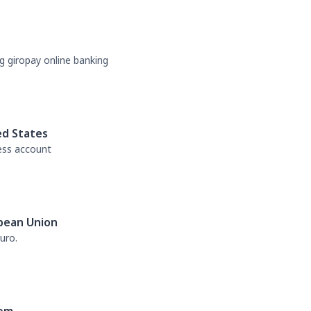
g giropay online banking
ed States
ess account
pean Union
uro.