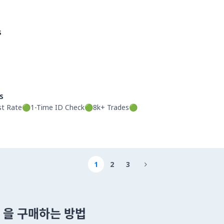
s
s
st Rate🟢1-Time ID Check🟢8k+ Trades🟢
1
2
3

um 을 구매하는 방법