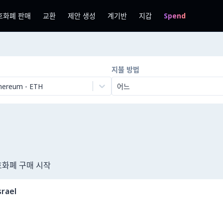
호화폐 판매
교환
제안 생성
계기반
지갑
Spend
지불 방법
hereum
-
ETH
어느
암호화폐 구매 시작
srael