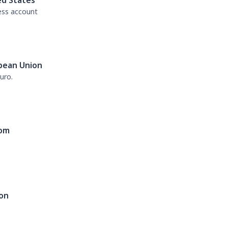
ed States
ess account
pean Union
uro.
dom
on