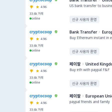
Bank Transfer
·
Unit
US bank transfer to busin
4.96
33.6k
거래
online
신규 사용자 환영
cryptocoop
Bank Transfer
·
Euro
Buy Ethereum instant in e
4.96
33.6k
거래
online
신규 사용자 환영
cryptocoop
페이팔
·
United King
Buy eth with paypal F&F
4.96
33.6k
거래
online
신규 사용자 환영
cryptocoop
페이팔
·
European Uni
paypal friends and family
4.96
33.6k
거래