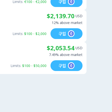
구입
Limits:
€100 - €2,000
$2,139.70
USD
12% above market
구입
Limits:
$100 - $2,000
$2,053.54
USD
7.49% above market
구입
Limits:
$100 - $50,000