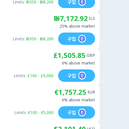
구입
Limits:
₪350 - ₪8,200
₪7,172.92
ILS
25% above market
구입
Limits:
₪350 - ₪8,200
£1,505.85
GBP
6% above market
구입
Limits:
£100 - £9,000
€1,757.25
EUR
6% above market
구입
Limits:
€100 - €5,000
$2,101.49
USD