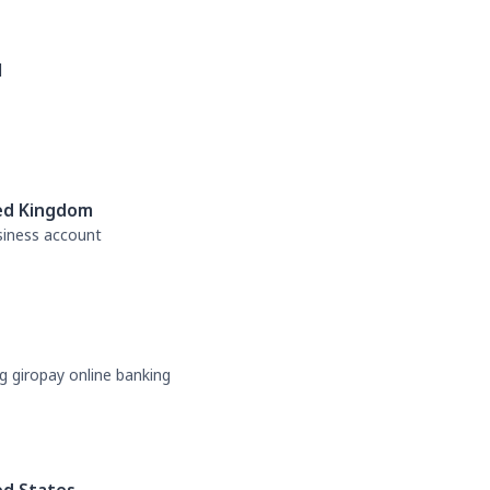
l
ed Kingdom
usiness account
g giropay online banking