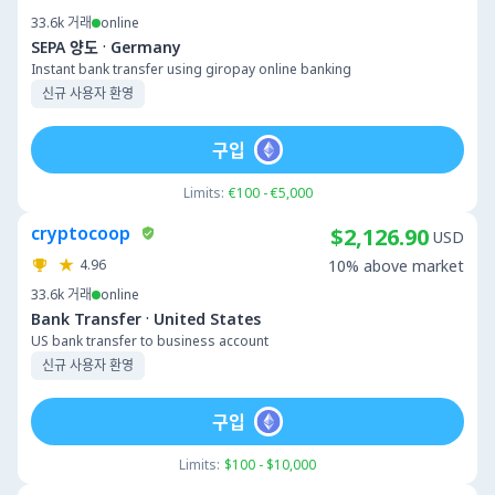
33.6k
거래
online
·
SEPA 양도
Germany
Instant bank transfer using giropay online banking
신규 사용자 환영
구입
Limits:
€100 - €5,000
cryptocoop
$2,126.90
USD
4.96
10% above market
33.6k
거래
online
·
Bank Transfer
United States
US bank transfer to business account
신규 사용자 환영
구입
Limits:
$100 - $10,000