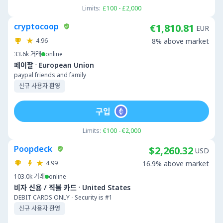
Limits:
£100 - £2,000
cryptocoop
€1,810.81
EUR
4.96
8% above market
33.6k
거래
online
·
페이팔
European Union
paypal friends and family
신규 사용자 환영
구입
Limits:
€100 - €2,000
Poopdeck
$2,260.32
USD
4.99
16.9% above market
103.0k
거래
online
·
비자 신용 / 직불 카드
United States
DEBIT CARDS ONLY - Security is #1
신규 사용자 환영