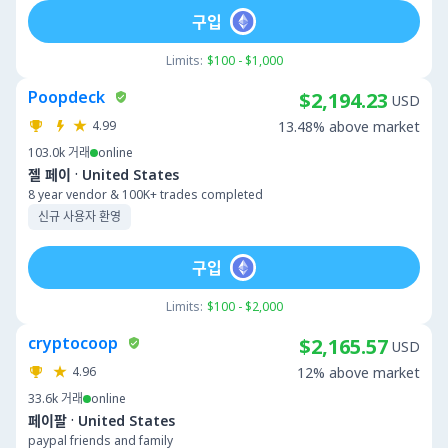
구입
Limits:
$100 - $1,000
Poopdeck
$2,194.23
USD
4.99
13.48% above market
103.0k
거래
online
·
젤 페이
United States
8 year vendor & 100K+ trades completed
신규 사용자 환영
구입
Limits:
$100 - $2,000
cryptocoop
$2,165.57
USD
4.96
12% above market
33.6k
거래
online
·
페이팔
United States
paypal friends and family