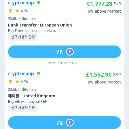
cryptocoop
€1,777.28
EUR
4.96
6% above market
33.6k
거래
online
·
Bank Transfer
European Union
Buy Ethereum instant in euro.
신규 사용자 환영
구입
Limits:
€100 - €10,000
cryptocoop
£1,552.90
GBP
4.96
8% above market
33.6k
거래
online
·
페이팔
United Kingdom
Buy eth with paypal F&F
신규 사용자 환영
구입