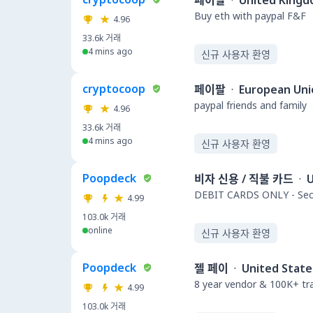
페이팔
·
United King
Buy eth with paypal F&F
4.96
33.6k
거래
4 mins ago
신규 사용자 환영
cryptocoop
페이팔
·
European Uni
paypal friends and family
4.96
33.6k
거래
4 mins ago
신규 사용자 환영
Poopdeck
비자 신용 / 직불 카드
·
U
DEBIT CARDS ONLY - Secu
4.99
103.0k
거래
online
신규 사용자 환영
Poopdeck
젤 페이
·
United State
8 year vendor & 100K+ t
4.99
103.0k
거래