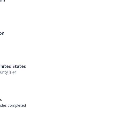
dom
on
nited States
rity is #1
s
rades completed