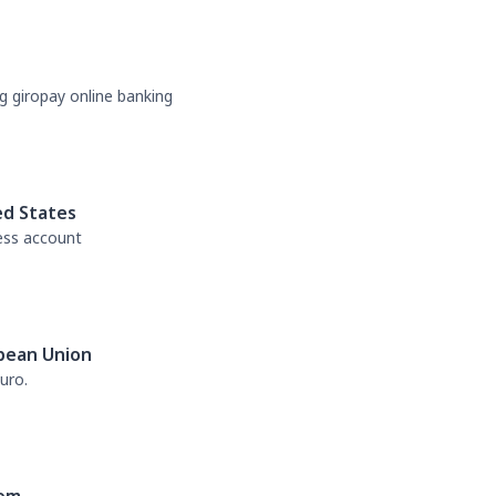
g giropay online banking
ed States
ess account
pean Union
uro.