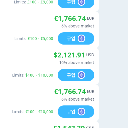
구입
Limits:
£100 - £9,000
€1,766.74
EUR
6% above market
구입
Limits:
€100 - €5,000
$2,121.91
USD
10% above market
구입
Limits:
$100 - $10,000
€1,766.74
EUR
6% above market
구입
Limits:
€100 - €10,000
£1,543.39
GBP