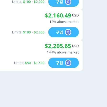
구입
Limits:
$100 - $2,000
$2,160.49
USD
12% above market
구입
Limits:
$100 - $2,000
$2,205.65
USD
14.4% above market
구입
Limits:
$50 - $1,500