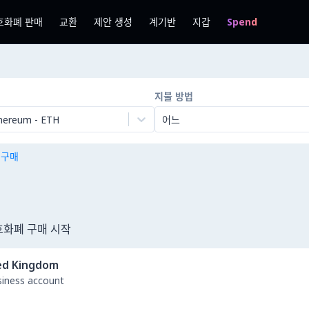
호화폐 판매
교환
제안 생성
계기반
지갑
Spend
지불 방법
hereum
-
ETH
어느
n 구매
호화폐 구매 시작
ed Kingdom
usiness account