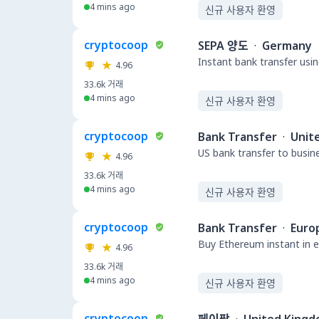
4 mins ago
신규 사용자 환영
cryptocoop
SEPA 양도
·
Germany
Instant bank transfer usin
4.96
33.6k
거래
4 mins ago
신규 사용자 환영
cryptocoop
Bank Transfer
·
Unit
US bank transfer to busin
4.96
33.6k
거래
4 mins ago
신규 사용자 환영
cryptocoop
Bank Transfer
·
Euro
Buy Ethereum instant in e
4.96
33.6k
거래
4 mins ago
신규 사용자 환영
cryptocoop