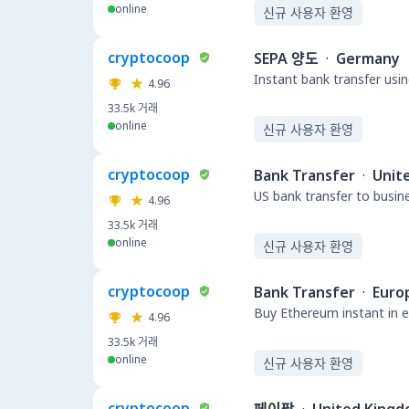
online
신규 사용자 환영
cryptocoop
SEPA 양도
·
Germany
Instant bank transfer usin
4.96
33.5k
거래
online
신규 사용자 환영
cryptocoop
Bank Transfer
·
Unit
US bank transfer to busin
4.96
33.5k
거래
online
신규 사용자 환영
cryptocoop
Bank Transfer
·
Euro
Buy Ethereum instant in e
4.96
33.5k
거래
online
신규 사용자 환영
cryptocoop