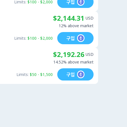
구입
Limits:
$100 - $2,000
$2,144.31
USD
12% above market
구입
Limits:
$100 - $2,000
$2,192.26
USD
14.52% above market
구입
Limits:
$50 - $1,500