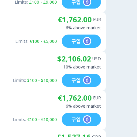
구입
Limits:
£100 - £9,000
€1,762.00
EUR
6% above market
구입
Limits:
€100 - €5,000
$2,106.02
USD
10% above market
구입
Limits:
$100 - $10,000
€1,762.00
EUR
6% above market
구입
Limits:
€100 - €10,000
£1,537.16
GBP