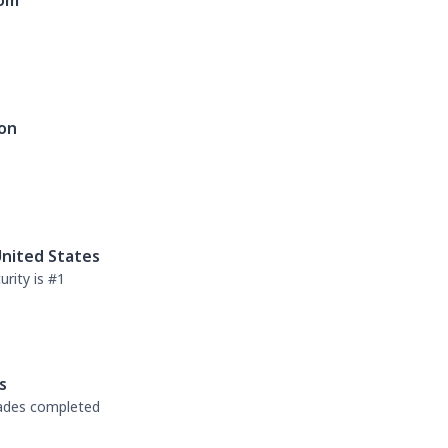
dom
on
nited States
rity is #1
s
rades completed