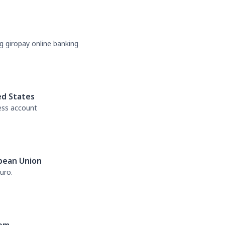
g giropay online banking
ed States
ess account
pean Union
uro.