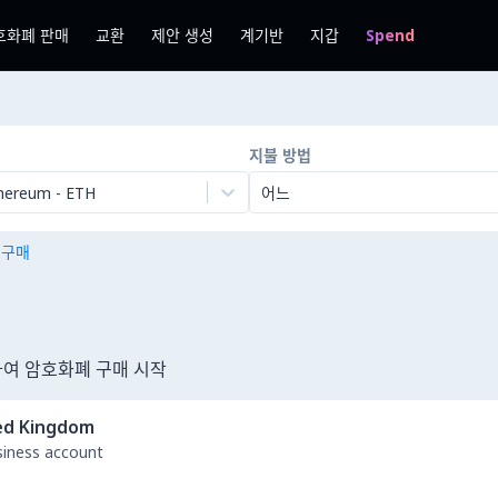
호화폐 판매
교환
제안 생성
계기반
지갑
Spend
지불 방법
hereum
-
ETH
어느
n 구매
용하여 암호화폐 구매 시작
ed Kingdom
usiness account