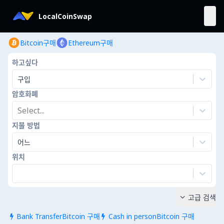
LocalCoinSwap
Bitcoin구매
Ethereum구매
하고싶다
구입
암호화폐
Select...
지불 방법
어느
위치
고급 검색

Bank TransferBitcoin 구매
Cash in personBitcoin 구매

