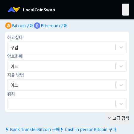
LocalCoinSwap
Bitcoin구매
Ethereum구매
하고싶다
구입
암호화폐
어느
지불 방법
어느
위치
고급 검색

Bank TransferBitcoin 구매
Cash in personBitcoin 구매

