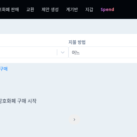
호화폐 판매
교환
제안 생성
계기반
지갑
Spend
지불 방법
어느
n 구매
 암호화폐 구매 시작
