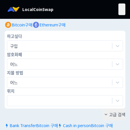
LocalCoinSwap
Bitcoin구매
Ethereum구매
하고싶다
구입
암호화폐
어느
지불 방법
어느
위치
고급 검색

Bank TransferBitcoin 구매
Cash in personBitcoin 구매

