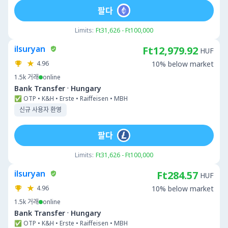
팔다
Limits:
Ft31,626 - Ft100,000
ilsuryan
Ft12,979.92
HUF
4.96
10% below market
1.5k
거래
online
·
Bank Transfer
Hungary
✅ OTP • K&H • Erste • Raiffeisen • MBH
신규 사용자 환영
팔다
Limits:
Ft31,626 - Ft100,000
ilsuryan
Ft284.57
HUF
4.96
10% below market
1.5k
거래
online
·
Bank Transfer
Hungary
✅ OTP • K&H • Erste • Raiffeisen • MBH