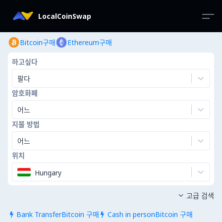
LocalCoinSwap
Bitcoin구매
Ethereum구매
하고싶다
팔다
암호화폐
어느
지불 방법
어느
위치
Hungary
고급 검색

Bank TransferBitcoin 구매
Cash in personBitcoin 구매

