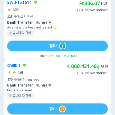
SWIFTx1614
Ft306.07
HUF
4.99
3.2% below market
223
거래
2 시간 전
·
Bank Transfer
Hungary
As always the best and fastest 💫
신규 사용자 환영
팔다
Limits:
Ft5,000 - Ft500,000
chillbit
؋4,060,431.46
AFN
4.93
3.9% below market
476
거래
11 mins ago
·
Bank Transfer
Hungary
fast and secured
신규 사용자 환영
팔다