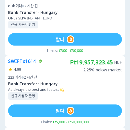
8.3k
거래
2 시간 전
·
Bank Transfer
Hungary
ONLY SEPA INSTANT EURO
신규 사용자 환영
팔다
Limits:
€300 - €30,000
SWIFTx1614
Ft19,957,323.45
HUF
4.99
2.25% below market
223
거래
2 시간 전
·
Bank Transfer
Hungary
As always the best and fastest 💫
신규 사용자 환영
팔다
Limits:
Ft5,000 - Ft50,000,000