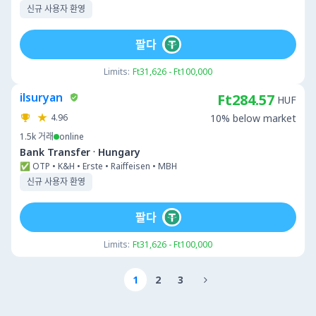
신규 사용자 환영
팔다
Limits:
Ft31,626 - Ft100,000
ilsuryan
Ft284.57
HUF
4.96
10% below market
1.5k
거래
online
·
Bank Transfer
Hungary
✅ OTP • K&H • Erste • Raiffeisen • MBH
신규 사용자 환영
팔다
Limits:
Ft31,626 - Ft100,000
1
2
3
