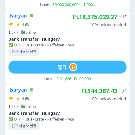
Limits:
؋1,000 - ؋50,000,000,000
ilsuryan
Ft18,375,029.27
HUF
4.96
10% below market
1.5k
거래
online
·
Bank Transfer
Hungary
✅ OTP • K&H • Erste • Raiffeisen • MBH
신규 사용자 환영
팔다
Limits:
Ft31,626 - Ft100,000
ilsuryan
Ft544,387.43
HUF
4.96
10% below market
1.5k
거래
online
·
Bank Transfer
Hungary
✅ OTP • K&H • Erste • Raiffeisen • MBH
신규 사용자 환영