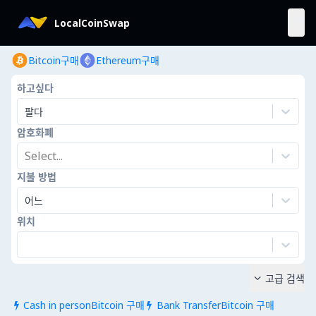
LocalCoinSwap
Bitcoin구매
Ethereum구매
하고싶다
팔다
암호화폐
Select...
지불 방법
어느
위치
고급 검색

Cash in personBitcoin 구매
Bank TransferBitcoin 구매

