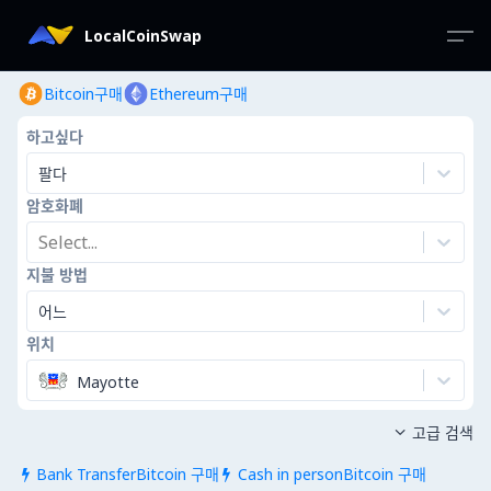
LocalCoinSwap
Bitcoin구매
Ethereum구매
하고싶다
팔다
암호화폐
Select...
지불 방법
어느
위치
Mayotte
고급 검색

Bank TransferBitcoin 구매
Cash in personBitcoin 구매

