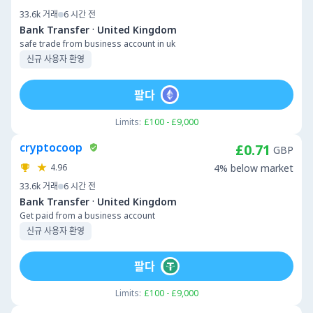
33.6k
거래
6 시간 전
·
Bank Transfer
United Kingdom
safe trade from business account in uk
신규 사용자 환영
팔다
Limits:
£100 - £9,000
cryptocoop
£0.71
GBP
4.96
4% below market
33.6k
거래
6 시간 전
·
Bank Transfer
United Kingdom
Get paid from a business account
신규 사용자 환영
팔다
Limits:
£100 - £9,000