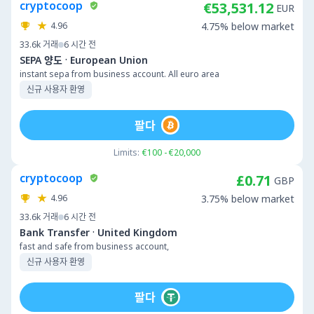
cryptocoop
€53,531.12
EUR
4.96
4.75% below market
33.6k
거래
6 시간 전
·
SEPA 양도
European Union
instant sepa from business account. All euro area
신규 사용자 환영
팔다
Limits:
€100 - €20,000
cryptocoop
£0.71
GBP
4.96
3.75% below market
33.6k
거래
6 시간 전
·
Bank Transfer
United Kingdom
fast and safe from business account,
신규 사용자 환영
팔다