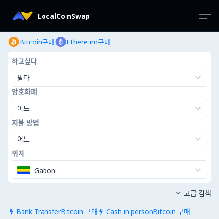
LocalCoinSwap
Bitcoin구매
Ethereum구매
하고싶다
팔다
암호화폐
어느
지불 방법
어느
위치
Gabon
고급 검색

Bank TransferBitcoin 구매
Cash in personBitcoin 구매

