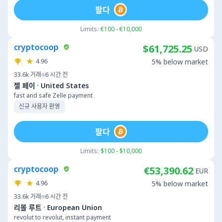
팔다
Limits:
€100 - €10,000
cryptocoop
$61,725.25
USD
4.96
5% below market
33.6k
거래
6 시간 전
·
젤 페이
United States
fast and safe Zelle payment
신규 사용자 환영
팔다
Limits:
$100 - $10,000
cryptocoop
€53,390.62
EUR
4.96
5% below market
33.6k
거래
6 시간 전
·
리볼 루트
European Union
revolut to revolut, instant payment