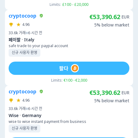
Limits:
£100 - £20,000
cryptocoop
€53,390.62
EUR
4.96
5% below market
33.6k
거래
6 시간 전
·
페이팔
Italy
safe trade to your paypal account
신규 사용자 환영
팔다
Limits:
€100 - €2,000
cryptocoop
€53,390.62
EUR
4.96
5% below market
33.6k
거래
6 시간 전
·
Wise
Germany
wise to wise instant payment from business
신규 사용자 환영