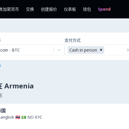
售加密货币
交换
创建报价
仪表板
钱包
Spend
币
支付方式
tcoin
-
BTC
Cash in person
n
 在 Armenia
币
 泰国
Bangkok 🇹🇭 💵 NO KYC