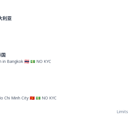
澳大利亚
 泰国
h in Bangkok 🇹🇭 💵 NO KYC
Ho Chi Minh City 🇻🇳 💵 NO KYC
Limits