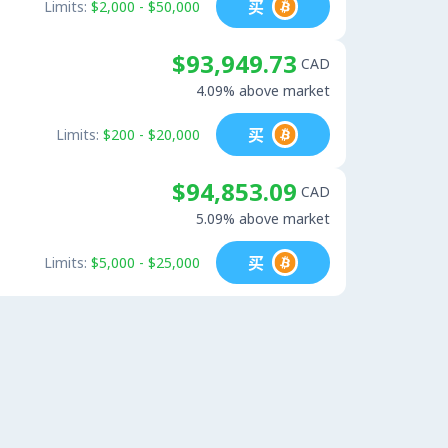
买
Limits:
$2,000 - $50,000
$93,949.73
CAD
4.09% above market
买
Limits:
$200 - $20,000
$94,853.09
CAD
5.09% above market
买
Limits:
$5,000 - $25,000