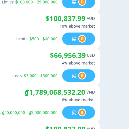
买
Limits:
฿100,000 - ฿5,000,000
$100,837.99
AUD
10% above market
买
Limits:
$500 - $40,000
$66,956.39
USD
4% above market
买
Limits:
$3,000 - $500,000
₫1,789,068,532.20
VND
6% above market
买
:
₫20,000,000 - ₫5,000,000,000
$100,837.99
AUD