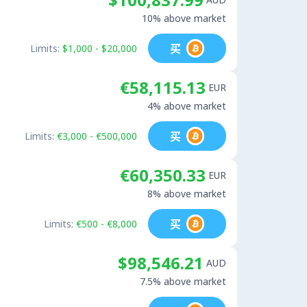
10% above market
买
Limits:
$1,000 - $20,000
€58,115.13
EUR
4% above market
买
Limits:
€3,000 - €500,000
€60,350.33
EUR
8% above market
买
Limits:
€500 - €8,000
$98,546.21
AUD
7.5% above market