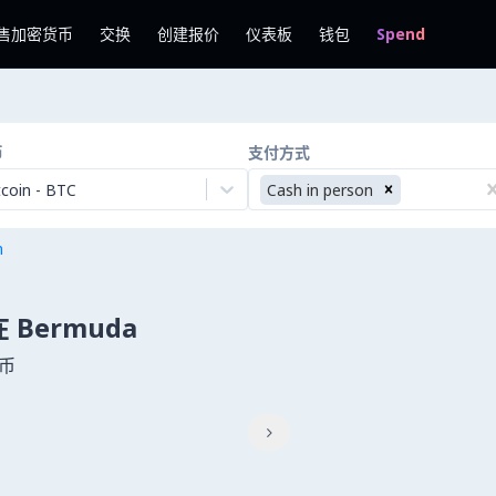
售加密货币
交换
创建报价
仪表板
钱包
Spend
币
支付方式
tcoin
-
BTC
Cash in person
n
 在 Bermuda
货币
