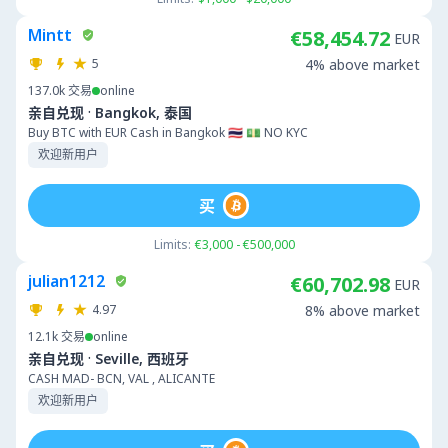
Mintt
€58,454.72
EUR
5
4% above market
137.0k
交易
online
·
亲自兑现
Bangkok, 泰国
Buy BTC with EUR Cash in Bangkok 🇹🇭 💵 NO KYC
欢迎新用户
买
Limits:
€3,000 - €500,000
julian1212
€60,702.98
EUR
4.97
8% above market
12.1k
交易
online
·
亲自兑现
Seville, 西班牙
CASH MAD- BCN, VAL , ALICANTE
欢迎新用户