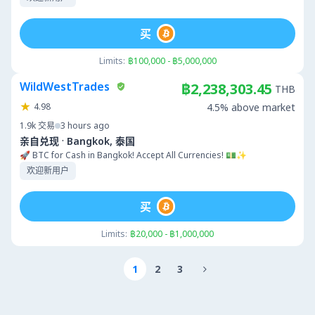
买
Limits:
฿100,000 - ฿5,000,000
WildWestTrades
฿2,238,303.45
THB
4.98
4.5% above market
1.9k
交易
3 hours ago
·
亲自兑现
Bangkok, 泰国
🚀 BTC for Cash in Bangkok! Accept All Currencies! 💵✨
欢迎新用户
买
Limits:
฿20,000 - ฿1,000,000
1
2
3
