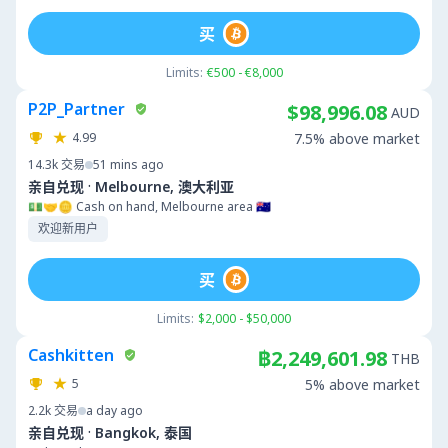
买
Limits:
€500 - €8,000
P2P_Partner
$98,996.08
AUD
4.99
7.5% above market
14.3k
交易
51 mins ago
·
亲自兑现
Melbourne, 澳大利亚
💵🤝🪙 Cash on hand, Melbourne area 🇦🇺
欢迎新用户
买
Limits:
$2,000 - $50,000
Cashkitten
฿2,249,601.98
THB
5
5% above market
2.2k
交易
a day ago
·
亲自兑现
Bangkok, 泰国