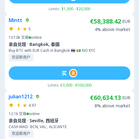
Limits:
$1,000 - $20,000
Mintt
€58,388.42
EUR
5
4% above market
137.0k
交易
online
·
亲自兑现
Bangkok, 泰国
Buy BTC with EUR Cash in Bangkok 🇹🇭 💵 NO KYC
欢迎新用户
买
Limits:
€3,000 - €500,000
julian1212
€60,634.13
EUR
4.97
8% above market
12.1k
交易
online
·
亲自兑现
Seville, 西班牙
CASH MAD- BCN, VAL , ALICANTE
欢迎新用户