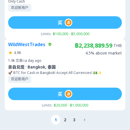
Only Cash
欢迎新用户
买
Limits:
฿100,000 - ฿5,000,000
WildWestTrades
฿2,238,889.59
THB
4.98
4.5% above market
1.9k
交易
a day ago
·
亲自兑现
Bangkok, 泰国
🚀 BTC for Cash in Bangkok! Accept All Currencies! 💵✨
欢迎新用户
买
Limits:
฿20,000 - ฿1,000,000
1
2
3
