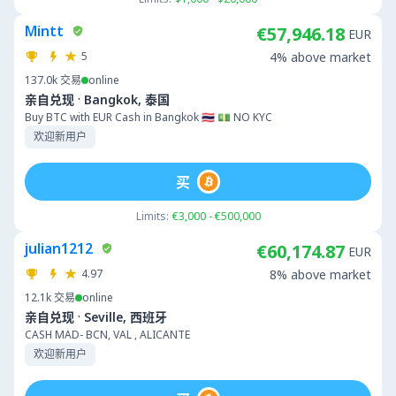
Mintt
€57,946.18
EUR
5
4% above market
137.0k
交易
online
·
亲自兑现
Bangkok, 泰国
Buy BTC with EUR Cash in Bangkok 🇹🇭 💵 NO KYC
欢迎新用户
买
Limits:
€3,000 - €500,000
julian1212
€60,174.87
EUR
4.97
8% above market
12.1k
交易
online
·
亲自兑现
Seville, 西班牙
CASH MAD- BCN, VAL , ALICANTE
欢迎新用户