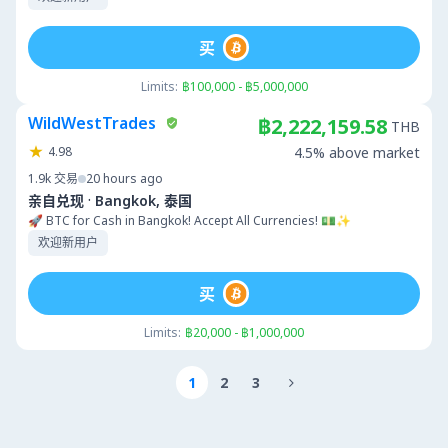
买
Limits:
฿100,000 - ฿5,000,000
WildWestTrades
฿2,222,159.58
THB
4.98
4.5% above market
1.9k
交易
20 hours ago
·
亲自兑现
Bangkok, 泰国
🚀 BTC for Cash in Bangkok! Accept All Currencies! 💵✨
欢迎新用户
买
Limits:
฿20,000 - ฿1,000,000
1
2
3
