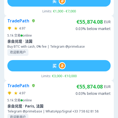
买
Limits:
€1,000 - €7,000
TradePath
€55,874.08
EUR
4.97
0.03% below market
5.1k
交易
online
·
亲自兑现
法国
Buy BTC with cash, 0% fee | Telegram @primebase
欢迎新用户
买
Limits:
€3,000 - €10,000
TradePath
€55,874.08
EUR
4.97
0.03% below market
5.1k
交易
online
·
亲自兑现
Paris, 法国
Telegram @primebase | WhatsApp/Signal +33 7 58 62 81 58
欢迎新用户