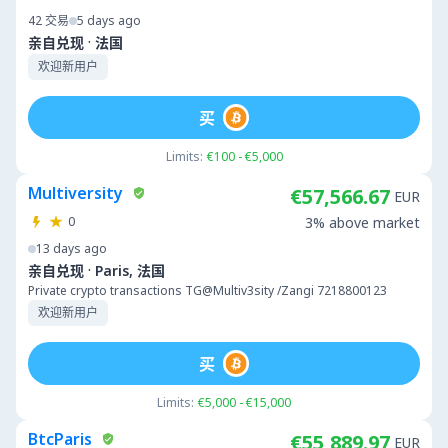
42
交易
5 days ago
·
亲自兑现
法国
欢迎新用户
买
Limits:
€100 - €5,000
Multiversity
€57,566.67
EUR
0
3% above market
13 days ago
·
亲自兑现
Paris, 法国
Private crypto transactions TG@Multiv3sity /Zangi 7218800123
欢迎新用户
买
Limits:
€5,000 - €15,000
BtcParis
€55,889.97
EUR