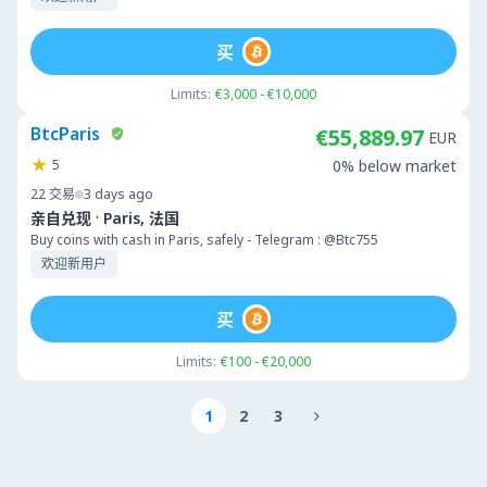
买
Limits:
€3,000 - €10,000
BtcParis
€55,889.97
EUR
5
0% below market
22
交易
3 days ago
·
亲自兑现
Paris, 法国
Buy coins with cash in Paris, safely - Telegram : @Btc755
欢迎新用户
买
Limits:
€100 - €20,000
1
2
3
