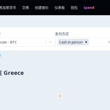
售加密货币
交换
创建报价
仪表板
钱包
Spend
币
支付方式
tcoin
-
BTC
Cash in person
n
在 Greece
