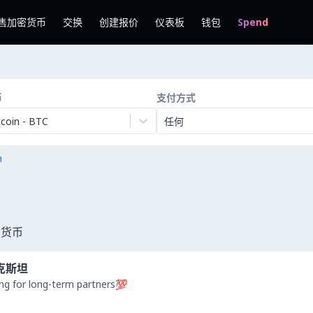
售加密货币
交换
创建报价
仪表板
钱包
Spend
币
支付方式
tcoin
-
BTC
任何
n
密货币
克斯坦
ng for long-term partners💯