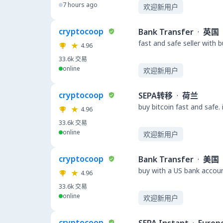
7 hours ago
欢迎新用户
cryptocoop
Bank Transfer
·
英国
fast and safe seller with 
4.96
33.6k
交易
online
欢迎新用户
cryptocoop
SEPA转移
·
荷兰
buy bitcoin fast and safe.
4.96
33.6k
交易
online
欢迎新用户
cryptocoop
Bank Transfer
·
美国
buy with a US bank accou
4.96
33.6k
交易
online
欢迎新用户
cryptocoop