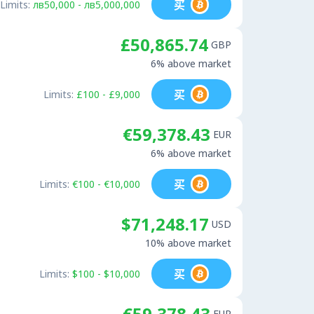
买
Limits:
лв50,000 - лв5,000,000
£50,865.74
GBP
6% above market
买
Limits:
£100 - £9,000
€59,378.43
EUR
6% above market
买
Limits:
€100 - €10,000
$71,248.17
USD
10% above market
买
Limits:
$100 - $10,000
€59,378.43
EUR