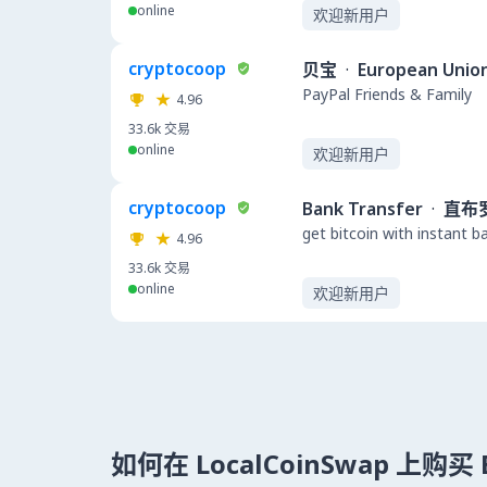
online
欢迎新用户
cryptocoop
贝宝
·
European Unio
PayPal Friends & Family
4.96
33.6k
交易
online
欢迎新用户
cryptocoop
Bank Transfer
·
直布
get bitcoin with instant 
4.96
33.6k
交易
online
欢迎新用户
如何在 LocalCoinSwap 上购买 B