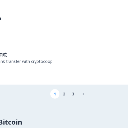
n
罗陀
bank transfer with cryptocoop
1
2
3

itcoin