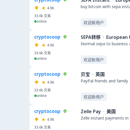
SEPA Instant
·
Europ
buy bitcoin with sepa ins
4.96
33.6k
交易
online
欢迎新用户
cryptocoop
SEPA转移
·
European 
Normal sepa to business a
4.96
33.6k
交易
online
欢迎新用户
cryptocoop
贝宝
·
英国
PayPal friends and family
4.96
33.6k
交易
online
欢迎新用户
cryptocoop
Zelle Pay
·
美国
Zelle instant payments in
4.96
33.6k
交易