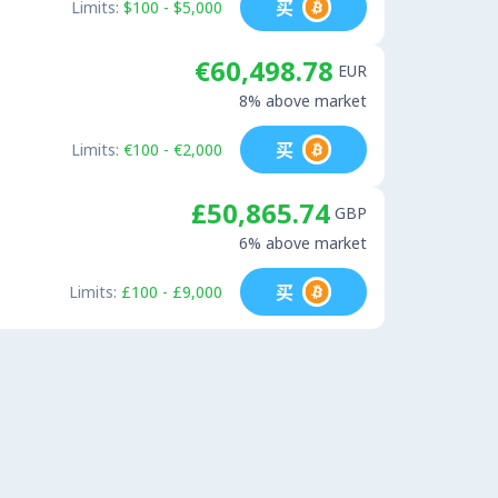
买
Limits:
$100 - $5,000
€60,498.78
EUR
8% above market
买
Limits:
€100 - €2,000
£50,865.74
GBP
6% above market
买
Limits:
£100 - £9,000