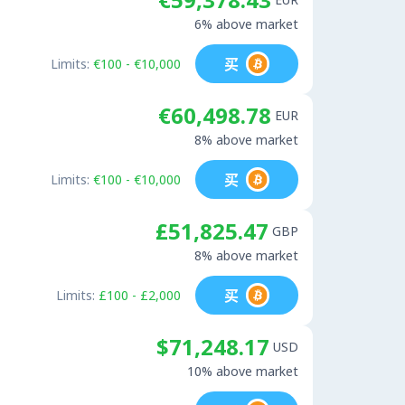
6% above market
买
Limits:
€100 - €10,000
€60,498.78
EUR
8% above market
买
Limits:
€100 - €10,000
£51,825.47
GBP
8% above market
买
Limits:
£100 - £2,000
$71,248.17
USD
10% above market