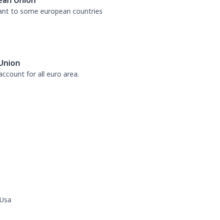
ean Union
tant to some european countries
Union
ccount for all euro area.
 Usa