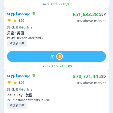
Limits:
€100 - €10,000
cryptocoop
£51,633.28
GBP
4.96
8% above market
33.6k
交易
online
·
贝宝
英国
PayPal friends and family
欢迎新用户
买
Limits:
£100 - £2,000
cryptocoop
$70,721.44
USD
4.96
10% above market
33.6k
交易
online
·
Zelle Pay
美国
Zelle instant payments in Usa
欢迎新用户