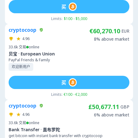
买
Limits:
$100 - $5,000
cryptocoop
€60,270.10
EUR
4.96
8% above market
33.6k
交易
online
·
贝宝
European Union
PayPal Friends & Family
欢迎新用户
买
Limits:
€100 - €2,000
cryptocoop
£50,677.11
GBP
4.96
6% above market
33.6k
交易
online
·
Bank Transfer
直布罗陀
get bitcoin with instant bank transfer with cryptocoop