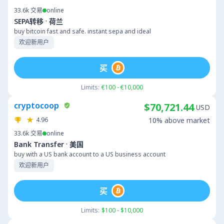
33.6k
交易
online
·
SEPA转移
荷兰
buy bitcoin fast and safe. instant sepa and ideal
欢迎新用户
买
Limits:
€100 - €10,000
cryptocoop
$70,721.44
USD
4.96
10% above market
33.6k
交易
online
·
Bank Transfer
美国
buy with a US bank account to a US business account
欢迎新用户
买
Limits:
$100 - $10,000