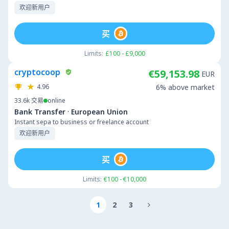
欢迎新用户
买
Limits:
£100 - £9,000
cryptocoop
€59,153.98
EUR
4.96
6% above market
33.6k
交易
online
·
Bank Transfer
European Union
Instant sepa to business or freelance account
欢迎新用户
买
Limits:
€100 - €10,000
1
2
3
