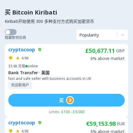
买 Bitcoin Kiribati
Kiribati开始使用 300 多种支付方式购买加密货币
Popularity
隐藏新供应商
cryptocoop
£50,677.11
GBP
4.96
6% above market
33.6k
交易
online
·
Bank Transfer
英国
fast and safe seller with business accounts in UK
欢迎新用户
买
Limits:
£100 - £9,000
cryptocoop
€59,153.98
EUR
4.96
6% above market