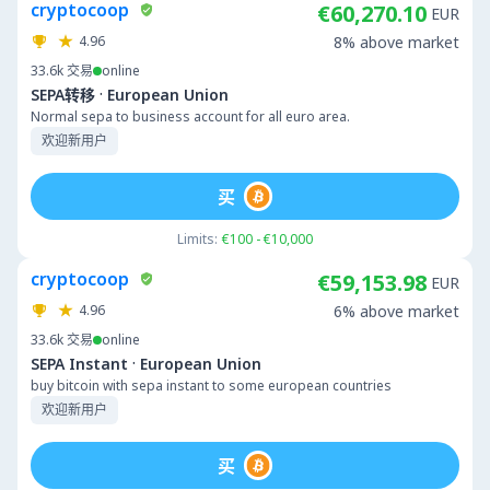
cryptocoop
€60,270.10
EUR
4.96
8% above market
33.6k
交易
online
·
SEPA转移
European Union
Normal sepa to business account for all euro area.
欢迎新用户
买
Limits:
€100 - €10,000
cryptocoop
€59,153.98
EUR
4.96
6% above market
33.6k
交易
online
·
SEPA Instant
European Union
buy bitcoin with sepa instant to some european countries
欢迎新用户
买