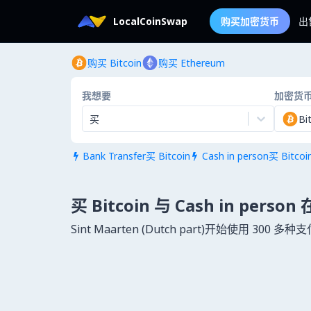
LocalCoinSwap
购买加密货币
出
购买 Bitcoin
购买 Ethereum
我想要
加密货
买
Bi
Bank Transfer买 Bitcoin
Cash in person买 Bitcoi


买 Bitcoin 与 Cash in person 
Sint Maarten (Dutch part)开始使用 30