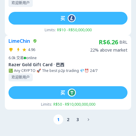
欢迎新用户
买
Limits:
R$10 - R$50,000,000
LimeChin
R$6.26
BRL
4.96
22% above market
6.0k
交易
online
·
Razer Gold Gift Card
巴西
💹 Any CRYPTO 🚀 The best p2p trading 💎⏰ 24/7
欢迎新用户
买
Limits:
R$50 - R$10,000,000,000
1
2
3
