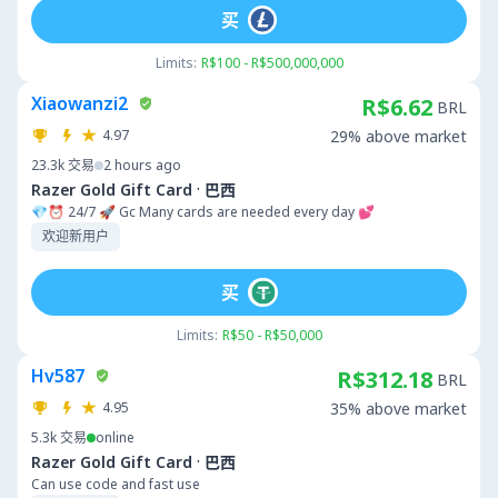
买
Limits:
R$100 - R$500,000,000
Xiaowanzi2
R$6.62
BRL
4.97
29% above market
23.3k
交易
2 hours ago
·
Razer Gold Gift Card
巴西
💎⏰ 24/7 🚀 Gc Many cards are needed every day 💕
欢迎新用户
买
Limits:
R$50 - R$50,000
Hv587
R$312.18
BRL
4.95
35% above market
5.3k
交易
online
·
Razer Gold Gift Card
巴西
Can use code and fast use