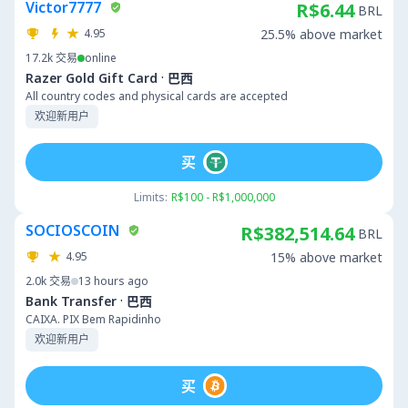
Victor7777
R$6.44
BRL
4.95
25.5% above market
17.2k
交易
online
·
Razer Gold Gift Card
巴西
All country codes and physical cards are accepted
欢迎新用户
买
Limits:
R$100 - R$1,000,000
SOCIOSCOIN
R$382,514.64
BRL
4.95
15% above market
2.0k
交易
13 hours ago
·
Bank Transfer
巴西
CAIXA. PIX Bem Rapidinho
欢迎新用户
买