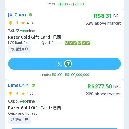
Limits:
R$300 - R$2,000
JX_Chen
R$8.31
BRL
4.94
62% above market
7.0k
交易
online
·
Razer Gold Gift Card
巴西
LCS Rank 24------------Quick Release✅✅✅✅✅✅
欢迎新用户
买
Limits:
R$100 - R$100,000,000
LimeChin
R$277.50
BRL
4.96
20% above market
6.0k
交易
online
·
Razer Gold Gift Card
巴西
Quick and honest
欢迎新用户