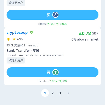
欢迎新用户
买
Limits:
€100 - €10,000
cryptocoop
£0.78
GBP
4.96
6% above market
33.6k
交易
52 mins ago
·
Bank Transfer
英国
Instant Bank transfer to business account
欢迎新用户
买
Limits:
£100 - £9,000
1
2
3
