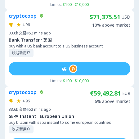
Limits:
€100 - €10,000
cryptocoop
$71,375.51
USD
4.96
10% above market
33.6k
交易
52 mins ago
·
Bank Transfer
美国
buy with a US bank account to a US business account
欢迎新用户
买
Limits:
$100 - $10,000
cryptocoop
€59,492.81
EUR
4.96
6% above market
33.6k
交易
52 mins ago
·
SEPA Instant
European Union
buy bitcoin with sepa instant to some european countries
欢迎新用户