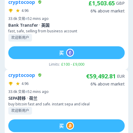
cryptocoop
£1,503.65
GBP
4.96
6% above market
33.6k
交易
52 mins ago
·
Bank Transfer
英国
fast, safe, selling from business account
欢迎新用户
买
Limits:
£100 - £9,000
cryptocoop
€59,492.81
EUR
4.96
6% above market
33.6k
交易
52 mins ago
·
SEPA转移
荷兰
buy bitcoin fast and safe. instant sepa and ideal
欢迎新用户
买