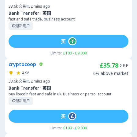
33.6k
交易
52 mins ago
·
Bank Transfer
英国
fast and safe trade, business account
欢迎新用户
买
Limits:
£100 - £9,000
cryptocoop
£35.78
GBP
4.96
6% above market
33.6k
交易
52 mins ago
·
Bank Transfer
英国
buy litecoin fast and safe in uk. Business or perso. account
欢迎新用户
买
Limits:
£100 - £9,000