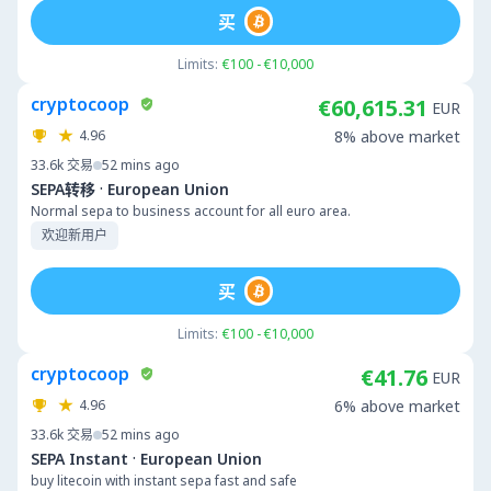
买
Limits:
€100 - €10,000
cryptocoop
€60,615.31
EUR
4.96
8% above market
33.6k
交易
52 mins ago
·
SEPA转移
European Union
Normal sepa to business account for all euro area.
欢迎新用户
买
Limits:
€100 - €10,000
cryptocoop
€41.76
EUR
4.96
6% above market
33.6k
交易
52 mins ago
·
SEPA Instant
European Union
buy litecoin with instant sepa fast and safe