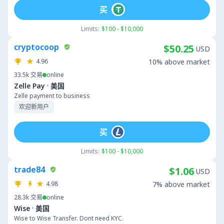
买
Limits:
$100 - $10,000
cryptocoop
$50.25
USD
4.96
10% above market
33.5k
交易
online
·
Zelle Pay
美国
Zelle payment to business
欢迎新用户
买
Limits:
$100 - $10,000
trade84
$1.06
USD
4.98
7% above market
28.3k
交易
online
·
Wise
美国
Wise to Wise Transfer. Dont need KYC.