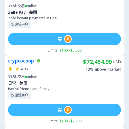
33.5k
交易
online
·
Zelle Pay
美国
Zelle instant payments in Usa
欢迎新用户
买
Limits:
$100 - $5,000
cryptocoop
$72,454.99
USD
4.96
12% above market
33.5k
交易
online
·
贝宝
美国
PayPal friends and family
欢迎新用户
买
Limits:
$100 - $2,000