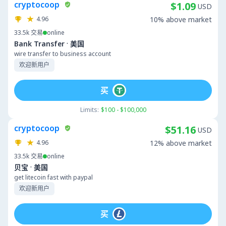
cryptocoop
$1.09
USD
4.96
10% above market
33.5k
交易
online
·
Bank Transfer
美国
wire transfer to business account
欢迎新用户
买
Limits:
$100 - $100,000
cryptocoop
$51.16
USD
4.96
12% above market
33.5k
交易
online
·
贝宝
美国
get litecoin fast with paypal
欢迎新用户
买