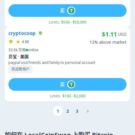
买
Limits:
$500 - $50,000
cryptocoop
$1.11
USD
4.96
12% above market
33.5k
交易
online
·
贝宝
美国
paypal usd friends and family to personal account
欢迎新用户
买
Limits:
$100 - $2,000
1
2
3

如何在 LocalCoinSwap 上购买 Bitcoin