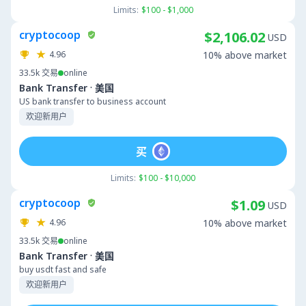
Limits:
$100 - $1,000
cryptocoop
$2,106.02
USD
4.96
10% above market
33.5k
交易
online
·
Bank Transfer
美国
US bank transfer to business account
欢迎新用户
买
Limits:
$100 - $10,000
cryptocoop
$1.09
USD
4.96
10% above market
33.5k
交易
online
·
Bank Transfer
美国
buy usdt fast and safe
欢迎新用户