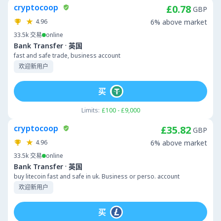
cryptocoop
£0.78
GBP
4.96
6% above market
33.5k
交易
online
·
Bank Transfer
英国
fast and safe trade, business account
欢迎新用户
买
Limits:
£100 - £9,000
cryptocoop
£35.82
GBP
4.96
6% above market
33.5k
交易
online
·
Bank Transfer
英国
buy litecoin fast and safe in uk. Business or perso. account
欢迎新用户
买