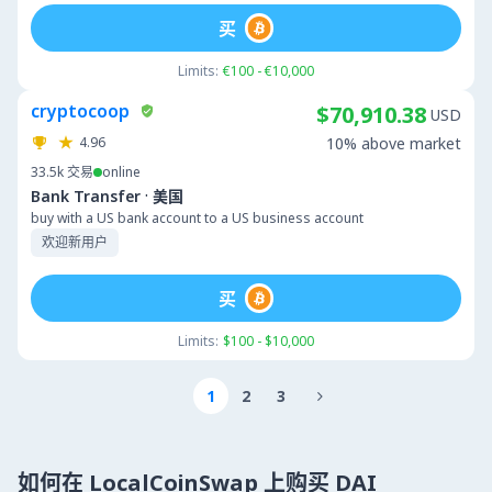
买
Limits:
€100 - €10,000
cryptocoop
$70,910.38
USD
4.96
10% above market
33.5k
交易
online
·
Bank Transfer
美国
buy with a US bank account to a US business account
欢迎新用户
买
Limits:
$100 - $10,000
1
2
3

如何在 LocalCoinSwap 上购买 DAI