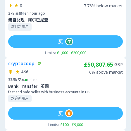
0
7.76% below market
279
交易
an hour ago
·
亲自兑现
阿尔巴尼亚
欢迎新用户
买
Limits:
€1,000 - €200,000
cryptocoop
£50,807.65
GBP
4.96
6% above market
33.5k
交易
online
·
Bank Transfer
英国
fast and safe seller with business accounts in UK
欢迎新用户
买
Limits:
£100 - £9,000