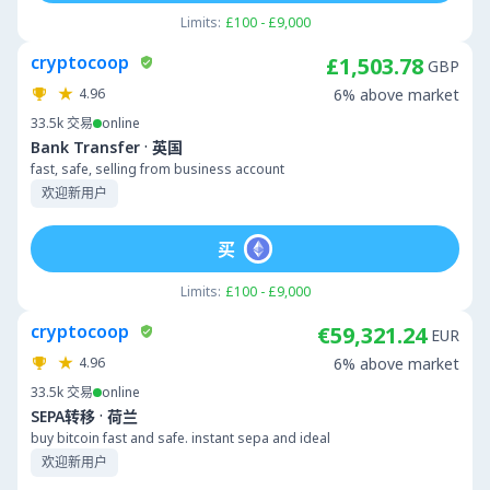
Limits:
£100 - £9,000
cryptocoop
£1,503.78
GBP
4.96
6% above market
33.5k
交易
online
·
Bank Transfer
英国
fast, safe, selling from business account
欢迎新用户
买
Limits:
£100 - £9,000
cryptocoop
€59,321.24
EUR
4.96
6% above market
33.5k
交易
online
·
SEPA转移
荷兰
buy bitcoin fast and safe. instant sepa and ideal
欢迎新用户