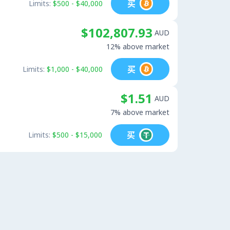
买
Limits:
$500 - $40,000
$102,807.93
AUD
12% above market
买
Limits:
$1,000 - $40,000
$1.51
AUD
7% above market
买
Limits:
$500 - $15,000