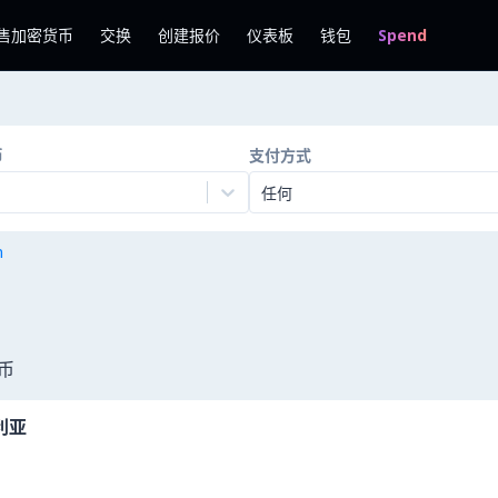
售加密货币
交换
创建报价
仪表板
钱包
Spend
币
支付方式
任何
n
货币
利亚