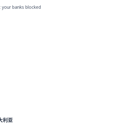
t your banks blocked
澳大利亚