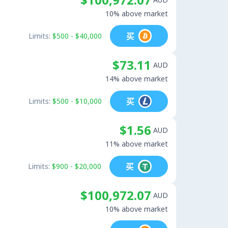
10% above market
买
Limits:
$500 - $40,000
$73.11
AUD
14% above market
买
Limits:
$500 - $10,000
$1.56
AUD
11% above market
买
Limits:
$900 - $20,000
$100,972.07
AUD
10% above market