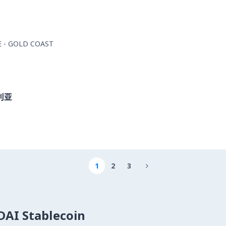
E - GOLD COAST
利亚
1
2
3

I Stablecoin