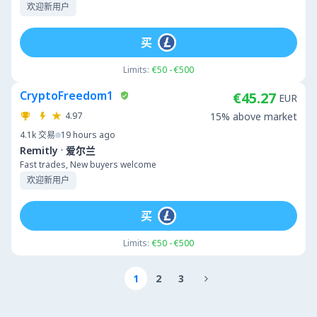
欢迎新用户
买
Limits:
€50 - €500
CryptoFreedom1
€45.27
EUR
4.97
15% above market
4.1k
交易
19 hours ago
·
Remitly
爱尔兰
Fast trades, New buyers welcome
欢迎新用户
买
Limits:
€50 - €500
1
2
3
