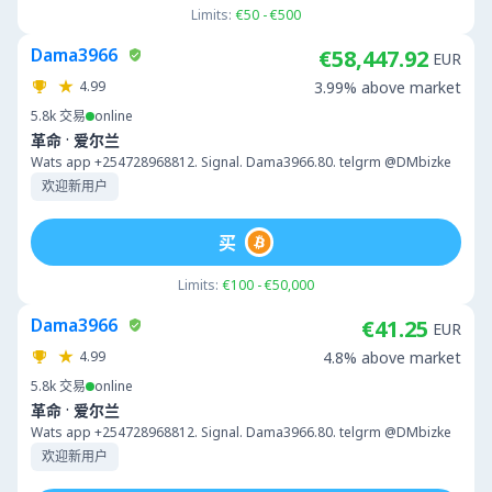
Limits:
€50 - €500
Dama3966
€58,447.92
EUR
4.99
3.99% above market
5.8k
交易
online
·
革命
爱尔兰
Wats app +254728968812. Signal. Dama3966.80. telgrm @DMbizke
欢迎新用户
买
Limits:
€100 - €50,000
Dama3966
€41.25
EUR
4.99
4.8% above market
5.8k
交易
online
·
革命
爱尔兰
Wats app +254728968812. Signal. Dama3966.80. telgrm @DMbizke
欢迎新用户