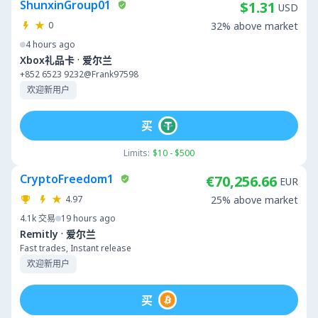
ShunxinGroup01
$1.31
USD
0
32% above market
4 hours ago
·
Xbox礼品卡
爱尔兰
+852 6523 9232@Frank97598
欢迎新用户
买
Limits:
$10 - $500
CryptoFreedom1
€70,256.66
EUR
4.97
25% above market
4.1k
交易
19 hours ago
·
Remitly
爱尔兰
Fast trades, Instant release
欢迎新用户
买