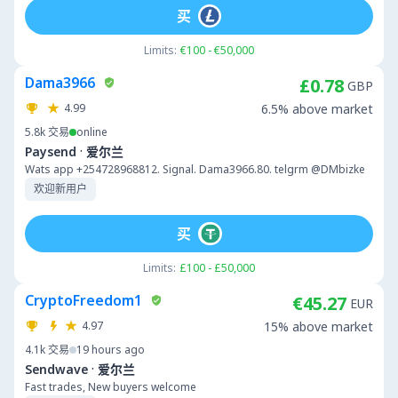
买
Limits:
€100 - €50,000
Dama3966
£0.78
GBP
4.99
6.5% above market
5.8k
交易
online
·
Paysend
爱尔兰
Wats app +254728968812. Signal. Dama3966.80. telgrm @DMbizke
欢迎新用户
买
Limits:
£100 - £50,000
CryptoFreedom1
€45.27
EUR
4.97
15% above market
4.1k
交易
19 hours ago
·
Sendwave
爱尔兰
Fast trades, New buyers welcome