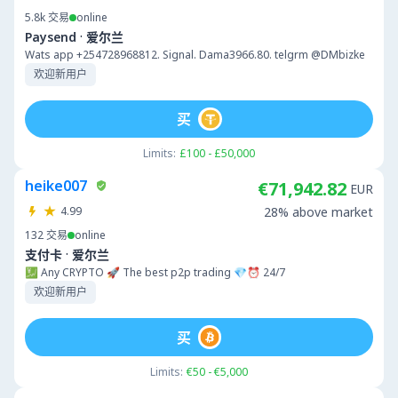
5.8k
交易
online
·
Paysend
爱尔兰
Wats app +254728968812. Signal. Dama3966.80. telgrm @DMbizke
欢迎新用户
买
Limits:
£100 - £50,000
heike007
€71,942.82
EUR
4.99
28% above market
132
交易
online
·
支付卡
爱尔兰
💹 Any CRYPTO 🚀 The best p2p trading 💎⏰ 24/7
欢迎新用户
买
Limits:
€50 - €5,000