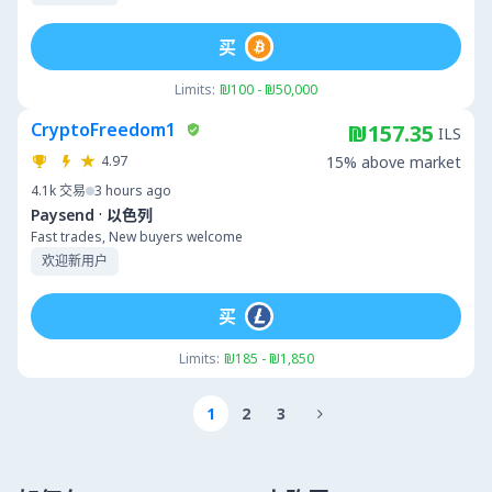
买
Limits:
₪100 - ₪50,000
CryptoFreedom1
₪157.35
ILS
4.97
15% above market
4.1k
交易
3 hours ago
·
Paysend
以色列
Fast trades, New buyers welcome
欢迎新用户
买
Limits:
₪185 - ₪1,850
1
2
3
