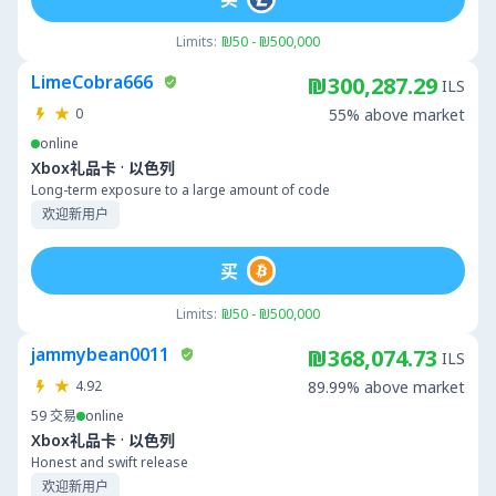
Limits:
₪50 - ₪500,000
LimeCobra666
₪300,287.29
ILS
0
55% above market
online
·
Xbox礼品卡
以色列
Long-term exposure to a large amount of code
欢迎新用户
买
Limits:
₪50 - ₪500,000
jammybean0011
₪368,074.73
ILS
4.92
89.99% above market
59
交易
online
·
Xbox礼品卡
以色列
Honest and swift release
欢迎新用户