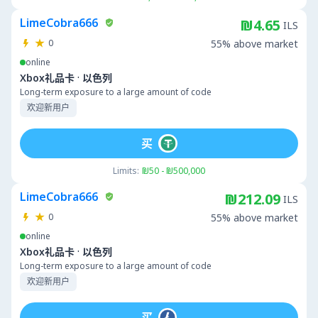
LimeCobra666
₪4.65
ILS
0
55% above market
online
·
Xbox礼品卡
以色列
Long-term exposure to a large amount of code
欢迎新用户
买
Limits:
₪50 - ₪500,000
LimeCobra666
₪212.09
ILS
0
55% above market
online
·
Xbox礼品卡
以色列
Long-term exposure to a large amount of code
欢迎新用户
买