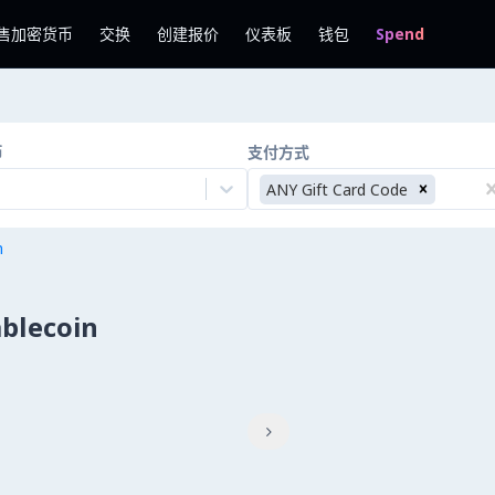
售加密货币
交换
创建报价
仪表板
钱包
Spend
币
支付方式
ANY Gift Card Code
n
blecoin
