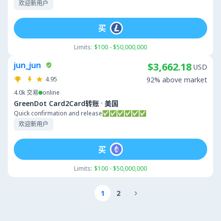
欢迎新用户
买
Limits:
$100 - $50,000,000
jun_jun
$3,662.18
USD
4.95
92% above market
4.0k
交易
online
·
GreenDot Card2Card转账
美国
Quick confirmation and release✅✅✅✅✅✅
欢迎新用户
买
Limits:
$100 - $50,000,000
1
2
