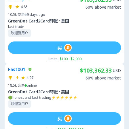
4.85
60% above market
10.5k
交易
9 days ago
·
GreenDot Card2Card转账
美国
fast trade
欢迎新用户
买
Limits:
$100 - $2,000
Fast001
$103,362.33
USD
4.97
60% above market
18.5k
交易
online
·
GreenDot Card2Card转账
美国
🟢honest and fast trading⚡⚡⚡⚡⚡⚡
欢迎新用户
买