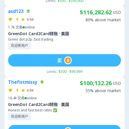
Limits:
$500 - $500,000
asd123
$116,282.62
USD
4.94
80% above market
1.7k
交易
online
·
GreenDot Card2Card转账
美国
Green dot p2p ,fast trading
欢迎新用户
买
Limits:
$300 - $99,999
Thefistmissy
$100,132.26
USD
4.94
55% above market
16.4k
交易
online
·
GreenDot Card2Card转账
美国
Honest and fast best rates ✅
欢迎新用户