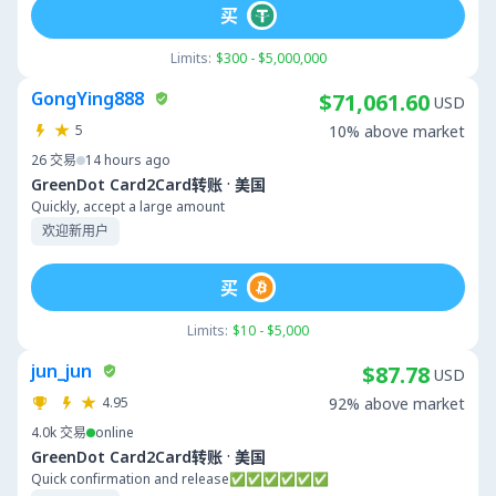
买
Limits:
$300 - $5,000,000
GongYing888
$71,061.60
USD
5
10% above market
26
交易
14 hours ago
·
GreenDot Card2Card转账
美国
Quickly, accept a large amount
欢迎新用户
买
Limits:
$10 - $5,000
jun_jun
$87.78
USD
4.95
92% above market
4.0k
交易
online
·
GreenDot Card2Card转账
美国
Quick confirmation and release✅✅✅✅✅✅