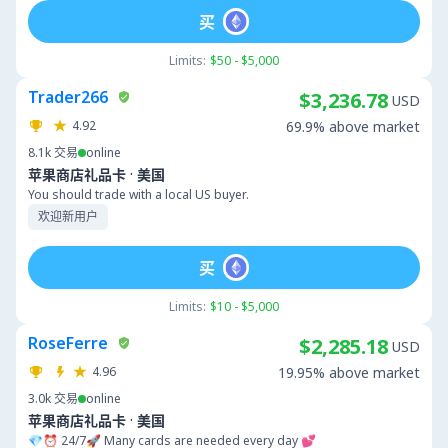
买
Limits:
$50 - $5,000
Trader266
$3,236.78
USD
4.92
69.9% above market
8.1k
交易
online
·
苹果商店礼品卡
美国
You should trade with a local US buyer.
欢迎新用户
买
Limits:
$10 - $5,000
RoseFerre
$2,285.18
USD
4.96
19.95% above market
3.0k
交易
online
·
苹果商店礼品卡
美国
💎⏰ 24/7🚀 Many cards are needed every day 💕