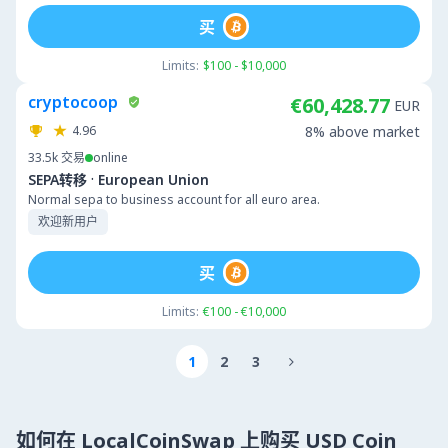
买
Limits:
$100 - $10,000
cryptocoop
€60,428.77
EUR
4.96
8% above market
33.5k
交易
online
·
SEPA转移
European Union
Normal sepa to business account for all euro area.
欢迎新用户
买
Limits:
€100 - €10,000
1
2
3

如何在 LocalCoinSwap 上购买 USD Coin