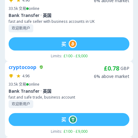
4.96
6% above market
33.5k
交易
online
·
Bank Transfer
英国
fast and safe seller with business accounts in UK
欢迎新用户
买
Limits:
£100 - £9,000
cryptocoop
£0.78
GBP
4.96
6% above market
33.5k
交易
online
·
Bank Transfer
英国
fast and safe trade, business account
欢迎新用户
买
Limits:
£100 - £9,000