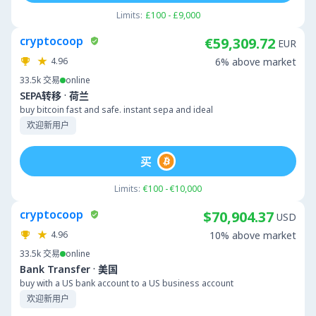
Limits:
£100 - £9,000
cryptocoop
€59,309.72
EUR
4.96
6% above market
33.5k
交易
online
·
SEPA转移
荷兰
buy bitcoin fast and safe. instant sepa and ideal
欢迎新用户
买
Limits:
€100 - €10,000
cryptocoop
$70,904.37
USD
4.96
10% above market
33.5k
交易
online
·
Bank Transfer
美国
buy with a US bank account to a US business account
欢迎新用户