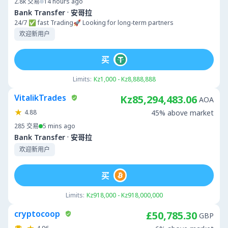
2.8k
交易
14 hours ago
·
Bank Transfer
安哥拉
24/7 ✅ fast Trading🚀 Looking for long-term partners
欢迎新用户
买
Limits:
Kz1,000 - Kz8,888,888
VitalikTrades
Kz85,294,483.06
AOA
4.88
45% above market
285
交易
5 mins ago
·
Bank Transfer
安哥拉
欢迎新用户
买
Limits:
Kz918,000 - Kz918,000,000
cryptocoop
£50,785.30
GBP