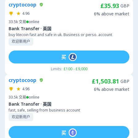
cryptocoop
£35.93
GBP
4.96
6% above market
33.5k
交易
online
·
Bank Transfer
英国
buy litecoin fast and safe in uk. Business or perso. account
欢迎新用户
买
Limits:
£100 - £9,000
cryptocoop
£1,503.81
GBP
4.96
6% above market
33.5k
交易
online
·
Bank Transfer
英国
fast, safe, selling from business account
欢迎新用户
买