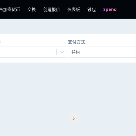
售加密货币
交换
创建报价
仪表板
钱包
Spend
币
支付方式
任何
