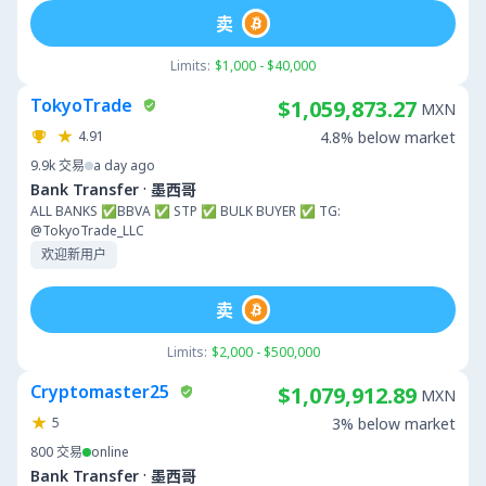
卖
Limits:
$1,000 - $40,000
TokyoTrade
$1,059,873.27
MXN
4.91
4.8% below market
9.9k
交易
a day ago
·
Bank Transfer
墨西哥
ALL BANKS ✅BBVA ✅ STP ✅ BULK BUYER ✅ TG:
@TokyoTrade_LLC
欢迎新用户
卖
Limits:
$2,000 - $500,000
Cryptomaster25
$1,079,912.89
MXN
5
3% below market
800
交易
online
·
Bank Transfer
墨西哥