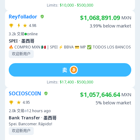
Limits:
$10,000 - $500,000
Reyfollador
$1,068,891.09
MXN
4.98
3.99% below market
3.2k
交易
online
·
SPEI
墨西哥
🔥 COMPRO MXN 🇲🇽 | SPEI ⚡ BBVA 💳 MP ✅ TODOS LOS BANCOS
欢迎新用户
卖
Limits:
$17,400 - $500,000
SOCIOSCOIN
$1,057,646.64
MXN
4.95
5% below market
2.0k
交易
12 hours ago
·
Bank Transfer
墨西哥
Spei. Bancomer. Rápido!
欢迎新用户