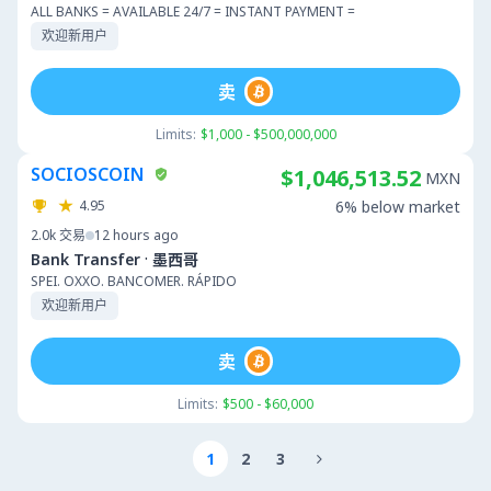
ALL BANKS = AVAILABLE 24/7 = INSTANT PAYMENT =
欢迎新用户
卖
Limits:
$1,000 - $500,000,000
SOCIOSCOIN
$1,046,513.52
MXN
4.95
6% below market
2.0k
交易
12 hours ago
·
Bank Transfer
墨西哥
SPEI. OXXO. BANCOMER. RÁPIDO
欢迎新用户
卖
Limits:
$500 - $60,000
1
2
3
