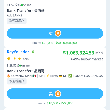
11.5k
交易
online
·
Bank Transfer
墨西哥
ALL BANKS
欢迎新用户
卖
Limits:
$20,000 - $50,000,000,000
Reyfollador
$1,063,324.53
MXN
4.98
4.49% below market
3.2k
交易
online
·
Bank Transfer
墨西哥
🔥 COMPRO MXN 🇲🇽 | SPEI ⚡ BBVA 💳 MP ✅ TODOS LOS BANCOS
欢迎新用户
卖
Limits:
$10,000 - $500,000