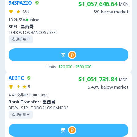
94SPAZIO
$1,057,646.64
MXN
4.99
5% below market
13.2k
交易
online
·
SPEI
墨西哥
TODOS LOS BANCOS / SPEI
欢迎新用户
卖
Limits:
$20,000 - $500,000
AEBTC
$1,051,731.84
MXN
5
5.49% below market
4.4k
交易
6 hours ago
·
Bank Transfer
墨西哥
BBVA - STP - TODOS LOS BANCOS
欢迎新用户
卖