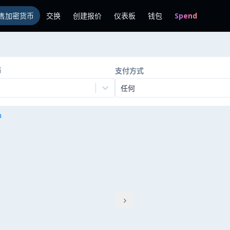
售加密货币
交换
创建报价
仪表板
钱包
Spend
币
支付方式
任何
n
