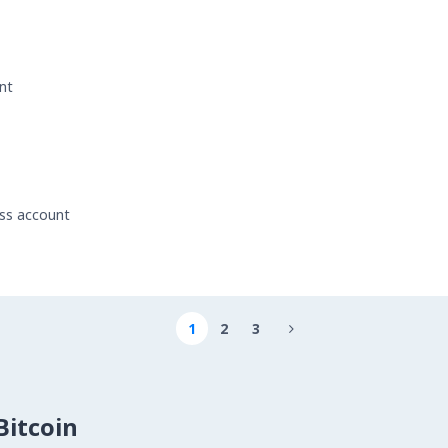
nt
ess account
1
2
3

itcoin