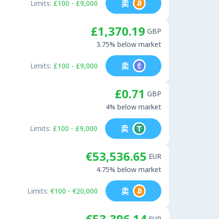
卖
Limits:
£100 - £9,000
£1,370.19
GBP
3.75% below market
卖
Limits:
£100 - £9,000
£0.71
GBP
4% below market
卖
Limits:
£100 - £9,000
€53,536.65
EUR
4.75% below market
卖
Limits:
€100 - €20,000
€53,396.14
EUR