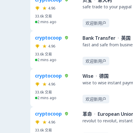
贝宝
·
意大利
safe trade to your paypal
4.96
33.6k
交易
2 mins ago
欢迎新用户
cryptocoop
Bank Transfer
·
英国
fast and safe from busine
4.96
33.6k
交易
2 mins ago
欢迎新用户
cryptocoop
Wise
·
德国
wise to wise instant pay
4.96
33.6k
交易
2 mins ago
欢迎新用户
cryptocoop
革命
·
European Unio
revolut to revolut, insta
4.96
33.6k
交易