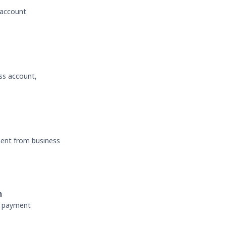
 account
ss account,
ment from business
n
nt payment