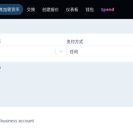
售加密货币
交换
创建报价
仪表板
钱包
Spend
币
支付方式
任何
n
币
 business account