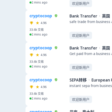
2 mins ago
欢迎新用户
cryptocoop
Bank Transfer
·
英国
safe trade from business 
4.96
33.6k
交易
2 mins ago
欢迎新用户
cryptocoop
Bank Transfer
·
英国
Get paid from a business
4.96
33.6k
交易
2 mins ago
欢迎新用户
cryptocoop
SEPA转移
·
European 
instant sepa from busines
4.96
33.6k
交易
2 mins ago
欢迎新用户
cryptocoop