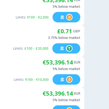
5% below market
卖
Limits:
€100 - €2,000
£0.71
GBP
3.75% below market
卖
Limits:
£100 - £20,000
€53,396.14
EUR
5% below market
卖
Limits:
€100 - €10,000
€53,396.14
EUR
5% below market