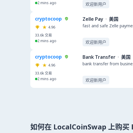
2 mins ago
欢迎新用户
cryptocoop
Zelle Pay
·
美国
fast and safe Zelle payme
4.96
33.6k
交易
2 mins ago
欢迎新用户
cryptocoop
Bank Transfer
·
美国
bank transfer from busin
4.96
33.6k
交易
2 mins ago
欢迎新用户
如何在 LocalCoinSwap 上购买 B