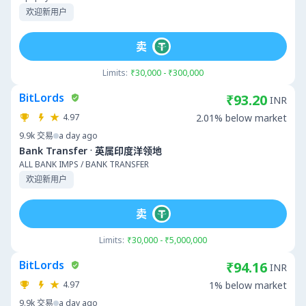
欢迎新用户
卖
Limits:
₹30,000 - ₹300,000
BitLords
₹93.20
INR
4.97
2.01% below market
9.9k
交易
a day ago
·
Bank Transfer
英属印度洋领地
ALL BANK IMPS / BANK TRANSFER
欢迎新用户
卖
Limits:
₹30,000 - ₹5,000,000
BitLords
₹94.16
INR
4.97
1% below market
9.9k
交易
a day ago