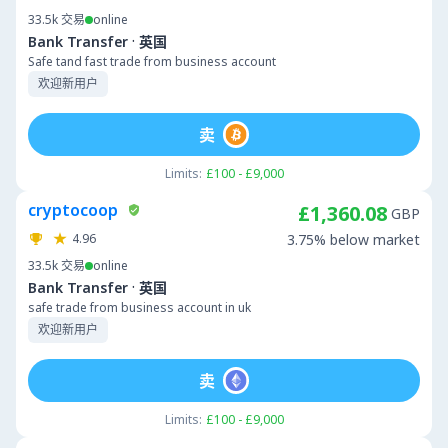
33.5k
交易
online
·
Bank Transfer
英国
Safe tand fast trade from business account
欢迎新用户
卖
Limits:
£100 - £9,000
cryptocoop
£1,360.08
GBP
4.96
3.75% below market
33.5k
交易
online
·
Bank Transfer
英国
safe trade from business account in uk
欢迎新用户
卖
Limits:
£100 - £9,000