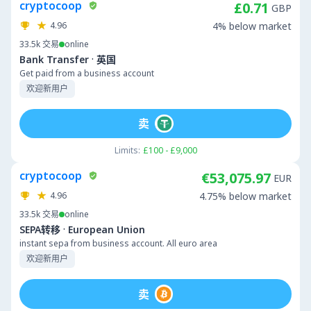
cryptocoop
£0.71
GBP
4.96
4% below market
33.5k
交易
online
·
Bank Transfer
英国
Get paid from a business account
欢迎新用户
卖
Limits:
£100 - £9,000
cryptocoop
€53,075.97
EUR
4.96
4.75% below market
33.5k
交易
online
·
SEPA转移
European Union
instant sepa from business account. All euro area
欢迎新用户
卖