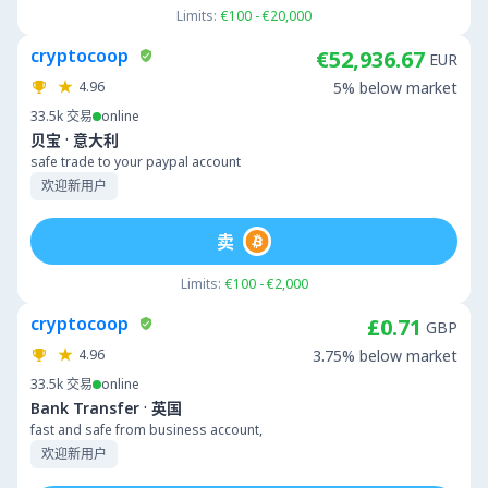
Limits:
€100 - €20,000
cryptocoop
€52,936.67
EUR
4.96
5% below market
33.5k
交易
online
·
贝宝
意大利
safe trade to your paypal account
欢迎新用户
卖
Limits:
€100 - €2,000
cryptocoop
£0.71
GBP
4.96
3.75% below market
33.5k
交易
online
·
Bank Transfer
英国
fast and safe from business account,
欢迎新用户