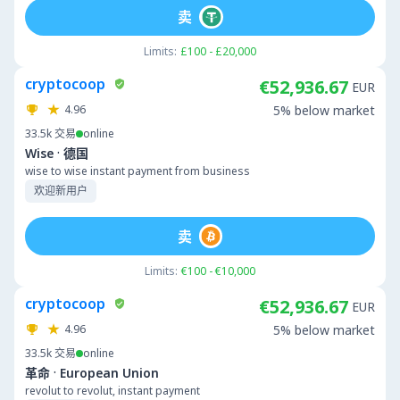
卖
Limits:
£100 - £20,000
cryptocoop
€52,936.67
EUR
4.96
5% below market
33.5k
交易
online
·
Wise
德国
wise to wise instant payment from business
欢迎新用户
卖
Limits:
€100 - €10,000
cryptocoop
€52,936.67
EUR
4.96
5% below market
33.5k
交易
online
·
革命
European Union
revolut to revolut, instant payment