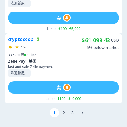
欢迎新用户
卖
Limits:
€100 - €5,000
cryptocoop
$61,099.43
USD
4.96
5% below market
33.5k
交易
online
·
Zelle Pay
美国
fast and safe Zelle payment
欢迎新用户
卖
Limits:
$100 - $10,000
1
2
3
