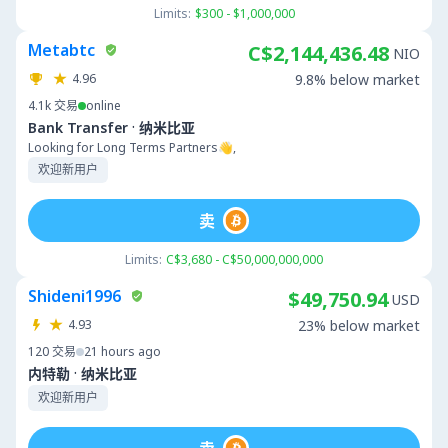
Limits:
$300 - $1,000,000
Metabtc
C$2,144,436.48
NIO
4.96
9.8% below market
4.1k
交易
online
·
Bank Transfer
纳米比亚
Looking for Long Terms Partners👋,
欢迎新用户
卖
Limits:
C$3,680 - C$50,000,000,000
Shideni1996
$49,750.94
USD
4.93
23% below market
120
交易
21 hours ago
·
内特勒
纳米比亚
欢迎新用户