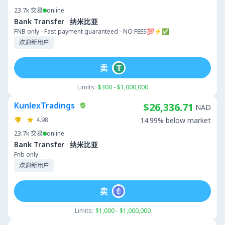
23.7k
交易
online
·
Bank Transfer
纳米比亚
FNB only - Fast payment guaranteed - NO FEES💯⚡️✅
欢迎新用户
卖
Limits:
$300 - $1,000,000
KunlexTradings
$26,336.71
NAD
4.98
14.99% below market
23.7k
交易
online
·
Bank Transfer
纳米比亚
Fnb only
欢迎新用户
卖
Limits:
$1,000 - $1,000,000