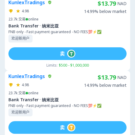
KunlexTradings
$13.79
NAD
4.98
14.99% below market
23.7k
交易
online
·
Bank Transfer
纳米比亚
FNB only - Fast payment guaranteed - NO FEES💯⚡️✅
欢迎新用户
卖
Limits:
$500 - $1,000,000
KunlexTradings
$13.79
NAD
4.98
14.99% below market
23.7k
交易
online
·
Bank Transfer
纳米比亚
FNB only - Fast payment guaranteed - NO FEES💯⚡️✅
欢迎新用户
卖