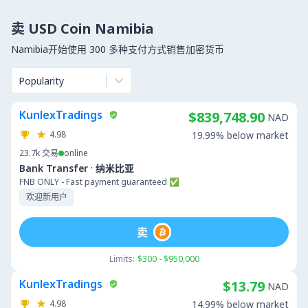
卖 USD Coin Namibia
Namibia开始使用 300 多种支付方式销售加密货币
Popularity
KunlexTradings
$839,748.90
NAD
4.98
19.99% below market
23.7k
交易
online
·
Bank Transfer
纳米比亚
FNB ONLY - Fast payment guaranteed ✅
欢迎新用户
卖
Limits:
$300 - $950,000
KunlexTradings
$13.79
NAD
4.98
14.99% below market