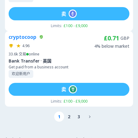
卖
Limits:
£100 - £9,000
cryptocoop
£0.71
GBP
4.96
4% below market
33.6k
交易
online
·
Bank Transfer
英国
Get paid from a business account
欢迎新用户
卖
Limits:
£100 - £9,000
1
2
3
