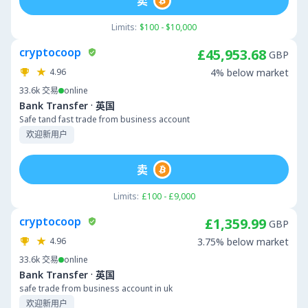
卖
Limits:
$100 - $10,000
cryptocoop
£45,953.68
GBP
4.96
4% below market
33.6k
交易
online
·
Bank Transfer
英国
Safe tand fast trade from business account
欢迎新用户
卖
Limits:
£100 - £9,000
cryptocoop
£1,359.99
GBP
4.96
3.75% below market
33.6k
交易
online
·
Bank Transfer
英国
safe trade from business account in uk
欢迎新用户