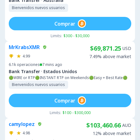
·
Bank Transfer
Australia
Bienvenidos nuevos usuarios
Comprar
Limits:
$300 - $30,000
MrKrabsXMR
$69,871.25
USD
4.99
7.49% above market
6.1k
operaciones
7 mins ago
·
Bank Transfer
Estados Unidos
🟢WIRE or RTP🟢INSTANT RTP on Weekends🟢Easy + Best Rate🟢
Bienvenidos nuevos usuarios
Comprar
Limits:
$100 - $300,000
camylopez
$103,460.66
AUD
4.98
12% above market