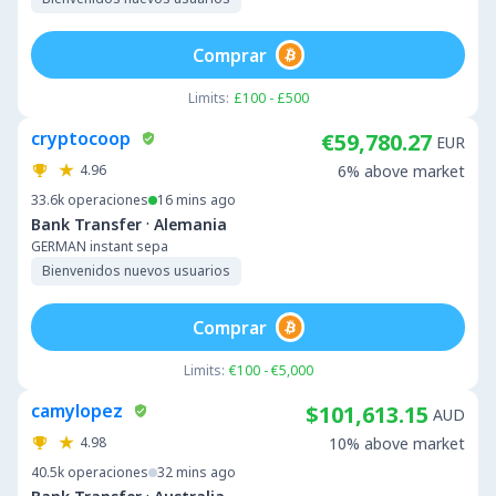
Comprar
Limits:
£100 - £500
cryptocoop
€59,780.27
EUR
4.96
6% above market
33.6k
operaciones
16 mins ago
·
Bank Transfer
Alemania
GERMAN instant sepa
Bienvenidos nuevos usuarios
Comprar
Limits:
€100 - €5,000
camylopez
$101,613.15
AUD
4.98
10% above market
40.5k
operaciones
32 mins ago