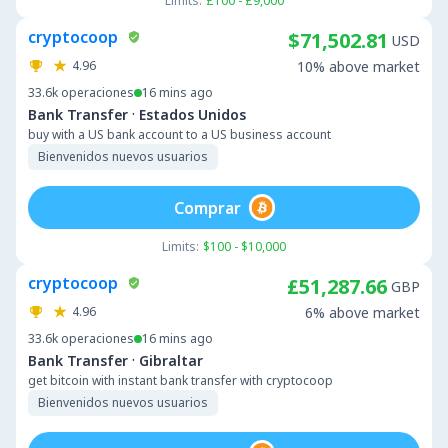
Limits:
£100 - £9,000
cryptocoop
$71,502.81
USD
4.96
10% above market
33.6k
operaciones
16 mins ago
·
Bank Transfer
Estados Unidos
buy with a US bank account to a US business account
Bienvenidos nuevos usuarios
Comprar
Limits:
$100 - $10,000
cryptocoop
£51,287.66
GBP
4.96
6% above market
33.6k
operaciones
16 mins ago
·
Bank Transfer
Gibraltar
get bitcoin with instant bank transfer with cryptocoop
Bienvenidos nuevos usuarios