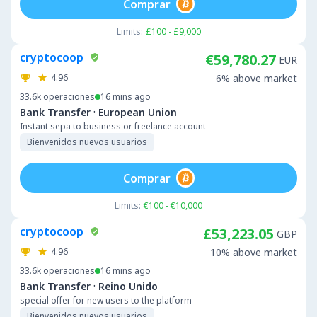
Comprar
Limits:
£100 - £9,000
cryptocoop
€59,780.27
EUR
4.96
6% above market
33.6k
operaciones
16 mins ago
·
Bank Transfer
European Union
Instant sepa to business or freelance account
Bienvenidos nuevos usuarios
Comprar
Limits:
€100 - €10,000
cryptocoop
£53,223.05
GBP
4.96
10% above market
33.6k
operaciones
16 mins ago
·
Bank Transfer
Reino Unido
special offer for new users to the platform
Bienvenidos nuevos usuarios