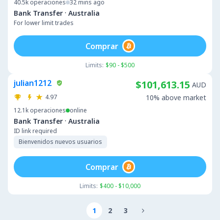
40.5k
operaciones
32 mins ago
·
Bank Transfer
Australia
For lower limit trades
Comprar
Limits:
$90 - $500
julian1212
$101,613.15
AUD
4.97
10% above market
12.1k
operaciones
online
·
Bank Transfer
Australia
ID link required
Bienvenidos nuevos usuarios
Comprar
Limits:
$400 - $10,000
1
2
3
