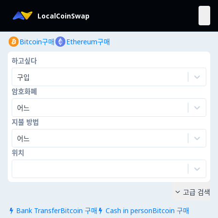
LocalCoinSwap
Bitcoin구매
Ethereum구매
하고싶다
구입
암호화폐
어느
지불 방법
어느
위치
고급 검색

Bank TransferBitcoin 구매
Cash in personBitcoin 구매

